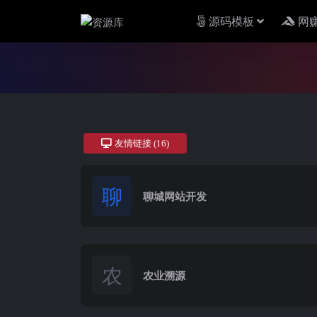
源码模板
网
友情链接
(16)
聊
聊城网站开发
农
农业溯源