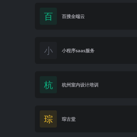
百
百搜全端云
小
小程序saas服务
杭
杭州室内设计培训
琮
琮古堂