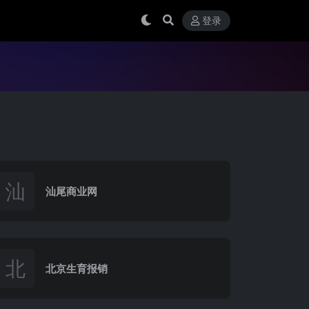
登录
汕
汕尾商业网
北
北京生育报销