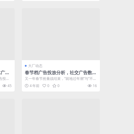
大厂动态
体广告
春节档广告投放分析，社交广告数上
涨明显
告投放
又一年春节抢量战结束，“就地过年潮”与“不扎
、Q
堆、不聚集、不串门”政策无疑又给游戏...
45
4 年前
0
0
16