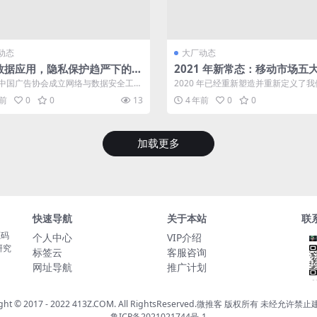
动态
大厂动态
数据应用，隐私保护趋严下的广
2021 年新常态：移动市场五
如何破题？
中国广告协会成立网络与数据安全工作
2020 年已经重新塑造并重新定义了
，联合产业链各方，致力于解决广告
常生活——各个国家和地区努力遏制新冠
年前
0
0
13
4 年前
0
0
加载更多
快速导航
关于本站
联
源码
个人中心
VIP介绍
研究
标签云
客服咨询
网址导航
推广计划
ght © 2017 - 2022 413Z.COM. All RightsReserved.
微推客
版权所有 未经允许禁止
鲁ICP备2021021744号-1