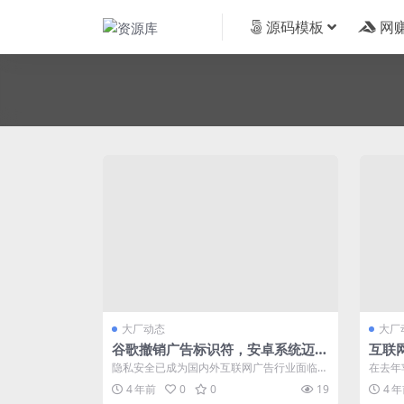
源码模板
网
大厂动态
大厂
谷歌撤销广告标识符，安卓系统迈入
​互
隐私保护时代
歌隐
隐私安全已成为国内外互联网广告行业面临的
在去年
最严峻挑战。 一年前，苹果ATT框架的实...
今年谷歌
4 年前
0
0
19
4 