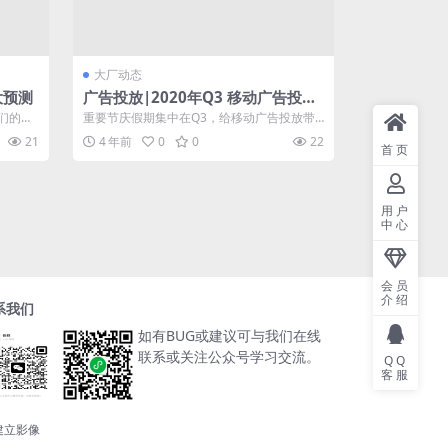
大厂动态
大预测
广告投放|2020年Q3 移动广告投放
市场分析
我们的日
重要节庆假期集中在Q3，给移动广告投放带
...
来一波小高峰，那么2020年第三季度期间...
21
4 年前
0
0
22
首页
用户
中心
会员
介绍
系我们
如有BUG或建议可与我们在线
联系或关注公众号学习交流。
QQ
客服
建立影像