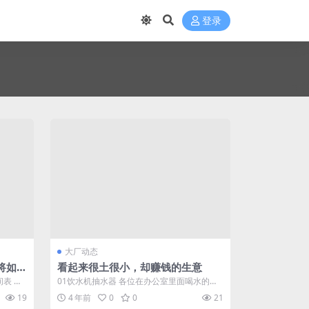
登录
大厂动态
将如何
看起来很土很小，却赚钱的生意
间表 去
01饮水机抽水器 各位在办公室里面喝水的时
候，一般是不是用饮水机比较多？只要装上...
19
4 年前
0
0
21