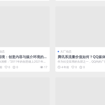
动态
大厂动态
困境：创意内容与媒介环境的脱
腾讯系流量价值如何？QQ媒
投放分析
现象洞察：“2011年的创意碰上2021年的
作为社交应用的头部之一，QQ内的广
写这篇内容的起因，是...
情况如何？与同样是社交类应用的微博
年前
0
0
17
4 年前
0
0
Q...