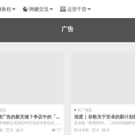
赚教程
网赚交流
运营干货
广告
动态
大厂动态
联网广告的新灾难？争议中的「谷
深度 | 谷歌关于安卓的新计划
私沙盒」来了
冲击广告业？像苹果那样？
苹果默认关闭IDFA引发巨大争议后，
安卓版「禁用IDFA」，但没有明确时
又带来了一次的“冲击”。 近日...
年4月，苹果在iOS 14.5中强制...
年前
0
0
17
4 年前
0
0