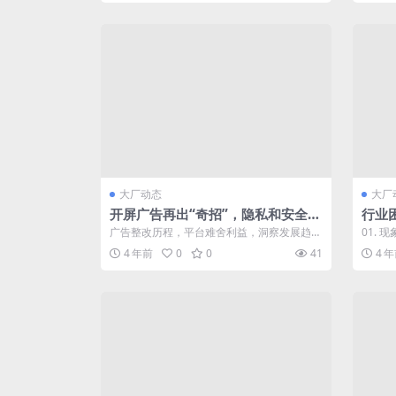
大厂动态
大厂
开屏广告再出“奇招”，隐私和安全成
行业
趋势
节
广告整改历程，平台难舍利益，洞察发展趋
01. 
势。 01 广告整改历程 用户并...
媒介” 
4 年前
0
0
41
4 