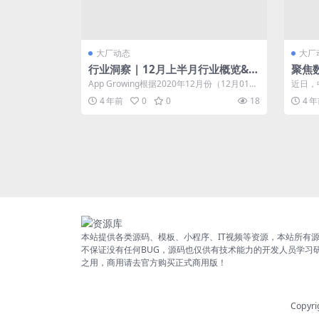
大厂动态
大厂
行业洞察 | 12月上半月行业概览&头
聚焦
部广告主盘点
告业
App Growing根据2020年12月份（12月01
近日，
日-12月15日）追踪到...
委员会
4 年前
0
0
18
4 
行...
本站提供各类源码、模板、小程序、IT视频等资源，本站所有
不保证没有任何BUG，源码也仅供有技术能力的开发人员学习
之用，商用请去官方购买正式商用版！
Copyri