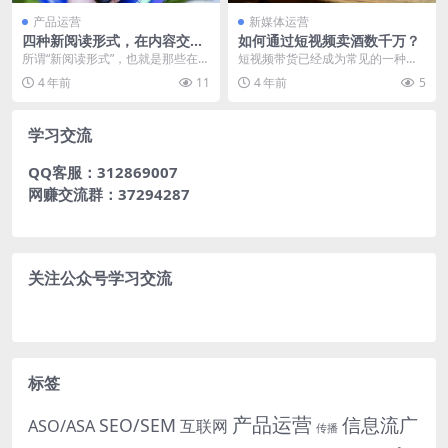
产品运营
新媒体运营
四种新阅读形式，在内容交互
如何通过短视频卖酒数千万？
体验上有何革新？
所谓“新阅读形式”，也就是那些在
短视频带货已经成为常见的一种销
“阅读的交互体验”、“内容生产模式
售手段，这种销售通路无疑为用户
4 年前
11
4 年前
5
上”做成了革新...
提供了便捷、直观的购...
学习交流
QQ客服：312869007
网赚交流群：37294287
关注公众号学习交流
标签
产品运营
信息流广
SEO/SEM
ASO/ASA
互联网
传播