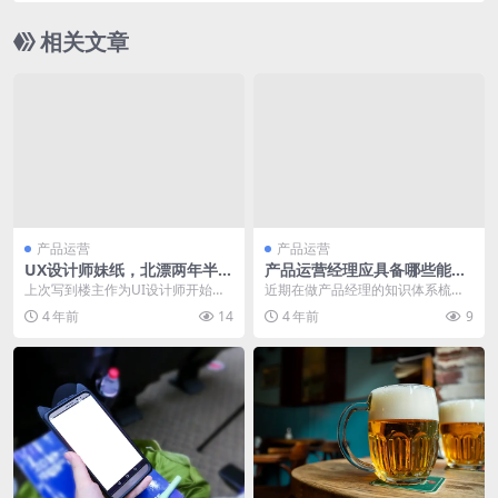
相关文章
产品运营
产品运营
UX设计师妹纸，北漂两年半的
产品运营经理应具备哪些能
转行经历（五）——华丽丽的
力？
上次写到楼主作为UI设计师开始独
近期在做产品经理的知识体系梳
转身
立负责项目的时候，莫名其妙碰到
理，沉下心来认真思考产品经理需
4 年前
14
4 年前
9
裁员，根基不稳的情...
要的各项能力或者说素质...