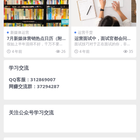
新媒体运营
运营干货
7月新媒体营销热点日历（附
运营面试中，面试官都会问什
参考案例）
么？
假如上半年混得不好，千万不要气
面试技巧对于正在面试的你，非常
馁…… 不管是做新媒体，市场营
重要！你需要在几分钟内让面试官
4 年前
26
4 年前
35
销，还是活动策划、文...
“看上你”。然而，这...
学习交流
QQ客服：312869007
网赚交流群：37294287
关注公众号学习交流