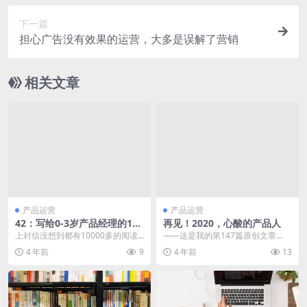
下一篇
担心广告没有效果的运营，大多是误解了营销
相关文章
产品运营
产品运营
42：写给0-3岁产品经理的12
再见！2020，心酸的产品人
封信（第02封）
上封信没想到都有10000多的阅读
——这是我的第147篇原创文章
量了，非常感谢各位小伙伴的支
—— 学习 B 端产品，就看「司马特
4 年前
9
4 年前
13
持，无论是批评还是...
小分队」 又到...