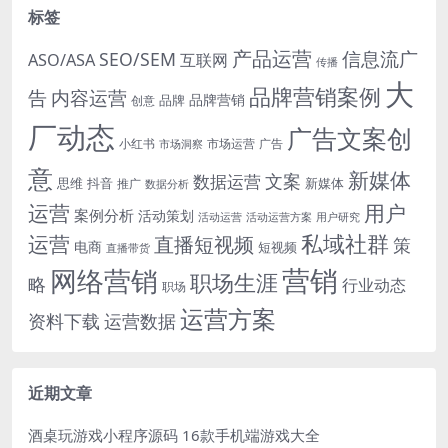
标签
产品运营
信息流广
SEO/SEM
ASO/ASA
互联网
传播
大
品牌营销案例
内容运营
告
品牌营销
品牌
创意
厂动态
广告文案创
小红书
市场洞察
市场运营
广告
意
新媒体
文案
数据运营
思维
抖音
新媒体
推广
数据分析
运营
用户
案例分析
活动策划
活动运营
活动运营方案
用户研究
运营
私域社群
直播短视频
策
电商
短视频
直播带货
网络营销
营销
职场生涯
略
行业动态
职场
运营方案
运营数据
资料下载
近期文章
酒桌玩游戏小程序源码 16款手机端游戏大全