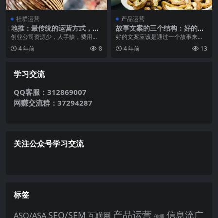
社群运营
产品运营
地推：最传统的运营方式，最
故事文案的三个结构：好的文
经济的拉新模式
案应该通过故事来描述
创业公司资源少，人手缺，费用
好的文案应该是通过一个故事来讲
紧。无法像大公司那样可以进行很
述，那如何写好一个小故事呢？本
4 年前
8
4 年前
13
大规模的整合营销，同时...
文作者将以冯骥才的经...
学习交流
QQ客服：312869007
网赚交流群：37294287
关注公众号学习交流
标签
产品运营
信息流广
SEO/SEM
ASO/ASA
互联网
传播