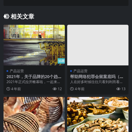
相关文章
产品运营
产品运营
2021年，关于品牌的20个趋势
帮助网络犯罪会留案底吗（分
和走心建议
享电信网络诈骗犯罪链条罪
2021年正式拉开帷幕啦，一起来看
人在好多时候往往只看到利而看不
名）
看关于2021年的品牌营销的走向和
到险，不少吃亏、掉“陷阱”...
4 年前
12
4 年前
13
趋势，专业人...