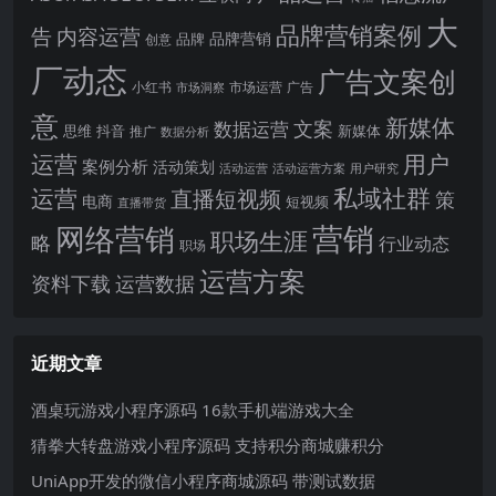
大
品牌营销案例
内容运营
告
品牌营销
品牌
创意
厂动态
广告文案创
小红书
市场洞察
市场运营
广告
意
新媒体
文案
数据运营
思维
抖音
新媒体
推广
数据分析
运营
用户
案例分析
活动策划
活动运营
活动运营方案
用户研究
运营
私域社群
直播短视频
策
电商
短视频
直播带货
网络营销
营销
职场生涯
略
行业动态
职场
运营方案
运营数据
资料下载
近期文章
酒桌玩游戏小程序源码 16款手机端游戏大全
猜拳大转盘游戏小程序源码 支持积分商城赚积分
UniApp开发的微信小程序商城源码 带测试数据