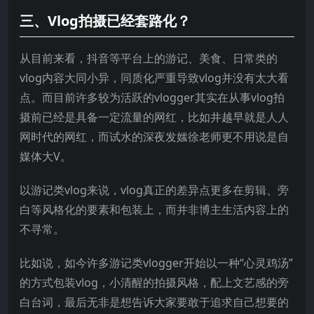
三、Vlog拍摄已经套路化？
从目前来看，抖音等平台上的游记、美食、日常类的
vlog内容大同小异，同质化严重导致vlog并没有太大看
点。而目前许多较为活跃的vlogger其实在从事vlog拍
摄前已经是具备一定流量的网红，比如井越早就是人人
网时代的网红，而试水的深夜发媸徐老师更不用说是自
媒体大V。
以游记类vlog来说，vlog真正的差异点更多在剪辑、旁
白等风格化的要素和包装上，而并非博主生活内容上的
不寻常。
比如说，如今许多游记类vlogger开始以一种“心灵鸡汤”
的方式包装vlog，小清醒的拍摄风格，配上文艺感的旁
白台词，最后无非是想告诉大家要敢于追求自己想要的