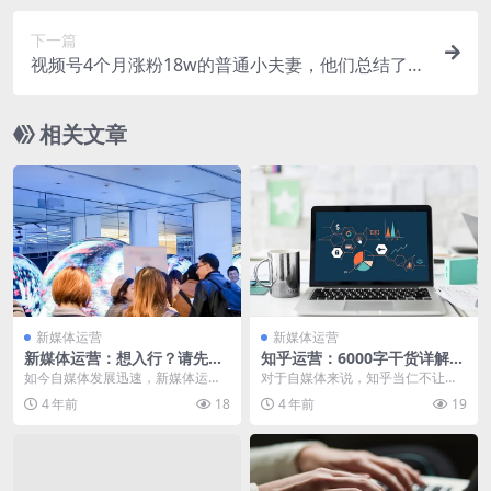
下一篇
视频号4个月涨粉18w的普通小夫妻，他们总结了4
点忠告
相关文章
新媒体运营
新媒体运营
新媒体运营：想入行？请先明
知乎运营：6000字干货详解从
白新媒体运营的职责和规划
养号到变现
如今自媒体发展迅速，新媒体运营
对于自媒体来说，知乎当仁不让的
多如过江之鲫，想要成为这股浪潮
成了很多人的心中的一个很重要的
4 年前
18
4 年前
19
中的其中一员，首先你...
引流平台。关于知乎账...