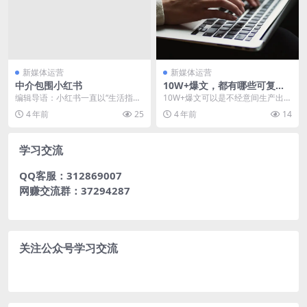
新媒体运营
新媒体运营
中介包围小红书
10W+爆文，都有哪些可复制
的模式？
编辑导语：小红书一直以“生活指南”
10W+爆文可以是不经意间生产出来
为定位来进行宣传，很多人遇事不
的，也可能是标准化模式生产出来
4 年前
25
4 年前
14
决时，也会去小红...
的。 所谓不经意...
学习交流
QQ客服：312869007
网赚交流群：37294287
关注公众号学习交流