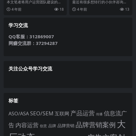
方案
本文笔者将用户运营团队建设的规
最近有很多想转行的小伙伴咨询我
划细致到“组建原因、团队目标、核
产品经理要不要懂技术，自己不懂
4 年前
18
4 年前
13
心业务、团队发展四...
技术可以做产品经理么...
学习交流
QQ客服：312869007
网赚交流群：37294287
关注公众号学习交流
标签
产品运营
信息流广
SEO/SEM
ASO/ASA
互联网
传播
大
品牌营销案例
内容运营
告
品牌营销
品牌
创意