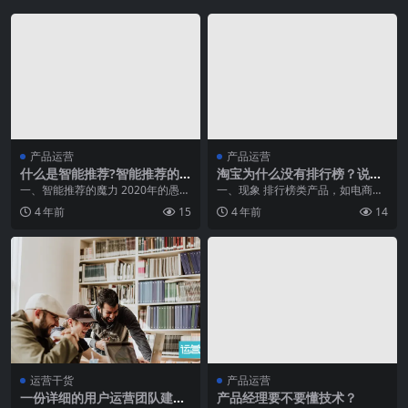
产品运营
产品运营
什么是智能推荐?智能推荐的
淘宝为什么没有排行榜？说说
原理是什么？
电商排行榜的价值与产品设计
一、智能推荐的魔力 2020年的愚人
一、现象 排行榜类产品，如电商中
方法
节晚间，罗永浩在抖音带货，相信
的畅销榜，大家一定很熟悉。打开
4 年前
15
4 年前
14
你也被刷屏了吧...
京东app，能看到...
运营干货
产品运营
一份详细的用户运营团队建设
产品经理要不要懂技术？