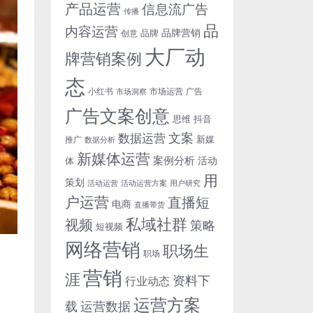
产品运营
信息流广告
传播
品
内容运营
品牌营销
品牌
创意
大厂动
牌营销案例
态
小红书
市场洞察
市场运营
广告
广告文案创意
思维
抖音
文案
数据运营
新媒
推广
数据分析
新媒体运营
案例分析
活动
体
用
策划
活动运营
活动运营方案
用户研究
户运营
直播短
电商
直播带货
私域社群
视频
策略
短视频
网络营销
职场生
职场
营销
涯
资料下
行业动态
运营方案
运营数据
载