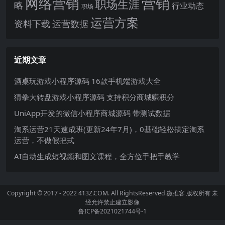
网络营销
营销
职场生涯
略
行业动态
职场
运营方案
运营数据
资料下载
近期文章
酒桌玩游戏小程序源码 16款手机端游戏大全
猜拳大转盘游戏小程序源码 支持积分商城赚积分
UniApp开发的微信小程序商城源码 带测试数据
淘系运营21天速成班(更新24年7月)，0基础轻松搞定淘系
运营，不做假把式
AI自动生成短视频和图文课程，全方位手把手教学
Copyright © 2017 - 2022 413Z.COM. All RightsReserved.
微推客
版权所有 未
经允许禁止建立影像
鲁ICP备2021021744号-1