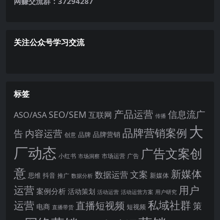
网赚交流群：37294287
关注公众号学习交流
标签
产品运营
信息流广
SEO/SEM
ASO/ASA
互联网
传播
大
品牌营销案例
内容运营
告
品牌营销
品牌
创意
厂动态
广告文案创
小红书
市场洞察
市场运营
广告
意
新媒体
文案
数据运营
思维
抖音
新媒体
推广
数据分析
运营
用户
案例分析
活动策划
活动运营
活动运营方案
用户研究
运营
私域社群
直播短视频
策
电商
短视频
直播带货