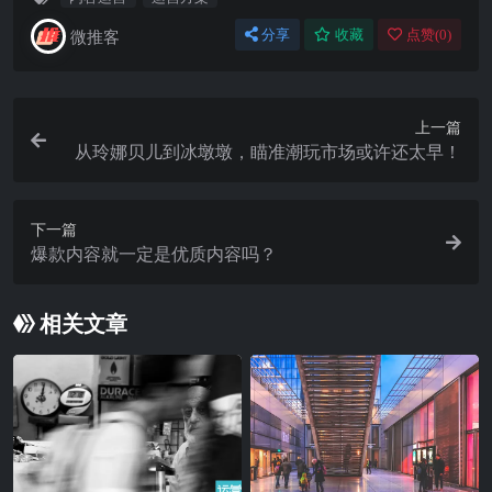
微推客
分享
收藏
点赞(
0
)
上一篇
从玲娜贝儿到冰墩墩，瞄准潮玩市场或许还太早！
下一篇
爆款内容就一定是优质内容吗？
相关文章