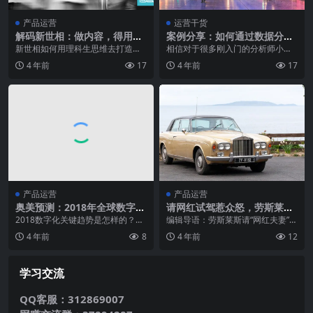
产品运营
运营干货
解码新世相：做内容，得用理
案例分享：如何通过数据分析
科生思维
进行活动效果评估
新世相如何用理科生思维去打造视
相信对于很多刚入门的分析师小白
频内容？本文笔者将从内容研发、
来说，评估活动效果、洞察业务机
4 年前
17
4 年前
17
内容生产、内容引爆、...
会，是所有工作中最可...
产品运营
产品运营
奥美预测：2018年全球数字化
请网红试驾惹众怒，劳斯莱斯
关键趋势
的这波营销到底错在哪里？
2018数字化关键趋势是怎样的？通
编辑导语：劳斯莱斯请“网红夫妻”上
过文章来看看奥美如何预测。 过去
海夫妇代言事件持续发酵，引起网
4 年前
8
4 年前
12
的五年中，奥美...
友热烈讨论，劳斯...
学习交流
QQ客服：312869007