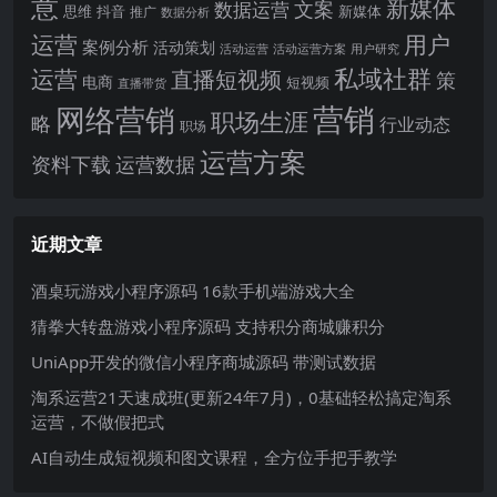
意
新媒体
文案
数据运营
思维
抖音
新媒体
推广
数据分析
运营
用户
案例分析
活动策划
活动运营
活动运营方案
用户研究
运营
私域社群
直播短视频
策
电商
短视频
直播带货
网络营销
营销
职场生涯
略
行业动态
职场
运营方案
运营数据
资料下载
近期文章
酒桌玩游戏小程序源码 16款手机端游戏大全
猜拳大转盘游戏小程序源码 支持积分商城赚积分
UniApp开发的微信小程序商城源码 带测试数据
淘系运营21天速成班(更新24年7月)，0基础轻松搞定淘系
运营，不做假把式
AI自动生成短视频和图文课程，全方位手把手教学