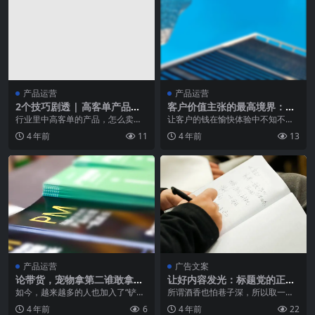
产品运营
产品运营
2个技巧剧透 | 高客单产品，
客户价值主张的最高境界：让
怎么卖？
客户不知不觉愉快地下单
行业里中高客单的产品，怎么卖？
让客户的钱在愉快体验中不知不觉
很多流量型操盘手会说，降价，上
地被取走，才是「客户价值主张」
4 年前
11
4 年前
13
大主播，给高佣金，...
的最高境界…… 京东...
产品运营
广告文案
论带货，宠物拿第二谁敢拿第
让好内容发光：标题党的正确
一？
打开方式
如今，越来越多的人也加入了“铲屎
所谓酒香也怕巷子深，所以取一个
官”的队伍。 城市化的迅速发展，以
能吸引人的标题是必要的。不过也
4 年前
6
4 年前
22
及我国的产业布...
不能无中生有、哗众取...