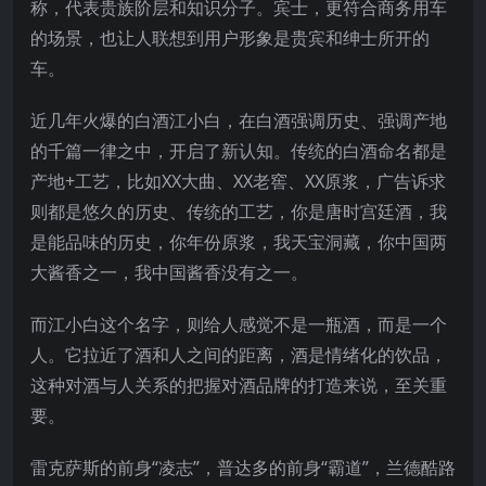
称，代表贵族阶层和知识分子。宾士，更符合商务用车
的场景，也让人联想到用户形象是贵宾和绅士所开的
车。
近几年火爆的白酒江小白，在白酒强调历史、强调产地
的千篇一律之中，开启了新认知。传统的白酒命名都是
产地+工艺，比如XX大曲、XX老窖、XX原浆，广告诉求
则都是悠久的历史、传统的工艺，你是唐时宫廷酒，我
是能品味的历史，你年份原浆，我天宝洞藏，你中国两
大酱香之一，我中国酱香没有之一。
而江小白这个名字，则给人感觉不是一瓶酒，而是一个
人。它拉近了酒和人之间的距离，酒是情绪化的饮品，
这种对酒与人关系的把握对酒品牌的打造来说，至关重
要。
雷克萨斯的前身“凌志”，普达多的前身“霸道”，兰德酷路