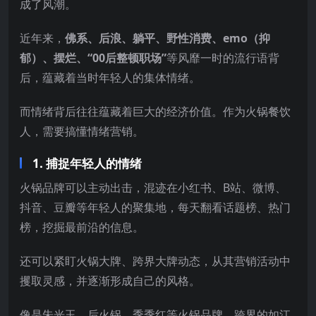
成了风潮。
近年来，
佛系、后浪、躺平、野性消费、emo（抑
郁）、
摆烂、
“00后整顿职场”
等风靡一时的流行语背
后，蕴藏着当时年轻人的集体情绪。
而情绪背后往往蕴藏着巨大的经济价值。作为火锅餐饮
人，需要搞懂情绪营销。
1. 捕捉年轻人的情绪
火锅品牌可以主动出击，混迹在小红书、B站、微博、
抖音、豆瓣等年轻人的聚集地，每天翻看话题榜、热门
榜，挖掘最前沿的信息。
还可以紧盯火锅大牌、跨界大牌动态，从其营销活动中
攫取灵感，并逐渐形成自己的风格。
像是朱光玉、后火锅、季季红等火锅品牌，跨界的如江