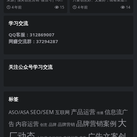
CMG 前几日，适逢杜蕾斯90...
盖够精准，就能做好广告？本文作
4 年前
15
4 年前
14
者告诉你：不，这些还...
学习交流
QQ客服：312869007
网赚交流群：37294287
关注公众号学习交流
标签
产品运营
信息流广
SEO/SEM
ASO/ASA
互联网
传播
大
品牌营销案例
内容运营
告
品牌营销
品牌
创意
厂动态
广告文案创