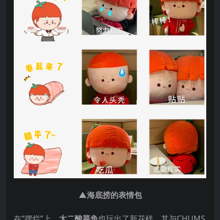
▲海底捞的表情包
在“摆烂”上，
太二酸菜鱼
也玩出了新花样。其与CHUMS