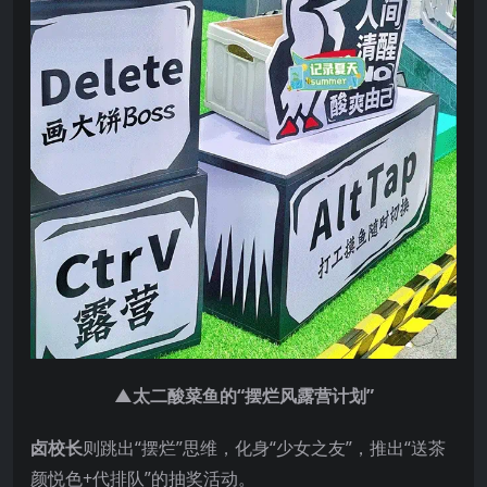
▲太二酸菜鱼的“摆烂风露营计划”
卤校长
则跳出“摆烂”思维，化身“少女之友”，推出“送茶
颜悦色+代排队”的抽奖活动。