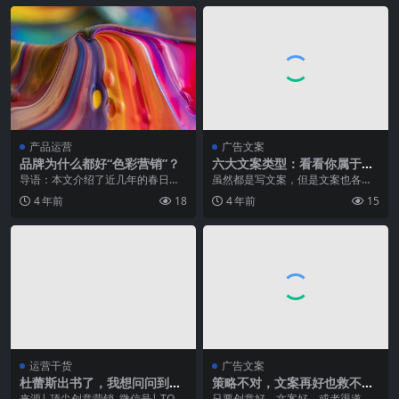
产品运营
广告文案
品牌为什么都好“色彩营销”？
六大文案类型：看看你属于哪
一类的文案
导语：本文介绍了近几年的春日限
虽然都是写文案，但是文案也各有
定营销十分成功、吸睛，由于色彩
不同：标题党文案、深入型文案、
4 年前
18
4 年前
15
十分引人注意，以及各...
产品型文案、总结式文...
运营干货
广告文案
杜蕾斯出书了，我想问问到你
策略不对，文案再好也救不了
心里怎么走
广告
来源| 顶尖创意营销 微信号| TOP
只要创意好、文案好，或者渠道覆