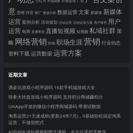
小红书
市场洞察
市场运营
广告
意
新媒体
文案
数据运营
思维
抖音
新媒体
推广
数据分析
运营
用户
案例分析
活动策划
活动运营
活动运营方案
用户研究
运营
私域社群
直播短视频
策
电商
短视频
直播带货
网络营销
营销
职场生涯
略
行业动态
职场
运营方案
运营数据
资料下载
近期文章
酒桌玩游戏小程序源码 16款手机端游戏大全
猜拳大转盘游戏小程序源码 支持积分商城赚积分
UniApp开发的微信小程序商城源码 带测试数据
淘系运营21天速成班(更新24年7月)，0基础轻松搞定淘系
运营，不做假把式
AI自动生成短视频和图文课程，全方位手把手教学