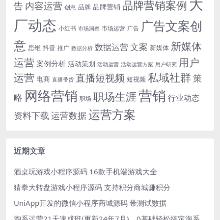
大
品牌营销案例
内容运营
告
品牌营销
品牌
创意
厂动态
广告文案创
小红书
市场洞察
市场运营
广告
意
新媒体
文案
数据运营
思维
抖音
新媒体
推广
数据分析
运营
用户
案例分析
活动策划
活动运营
活动运营方案
用户研究
运营
私域社群
直播短视频
策
电商
短视频
直播带货
网络营销
营销
职场生涯
略
行业动态
职场
运营方案
运营数据
资料下载
近期文章
酒桌玩游戏小程序源码 16款手机端游戏大全
猜拳大转盘游戏小程序源码 支持积分商城赚积分
UniApp开发的微信小程序商城源码 带测试数据
淘系运营21天速成班(更新24年7月)，0基础轻松搞定淘系