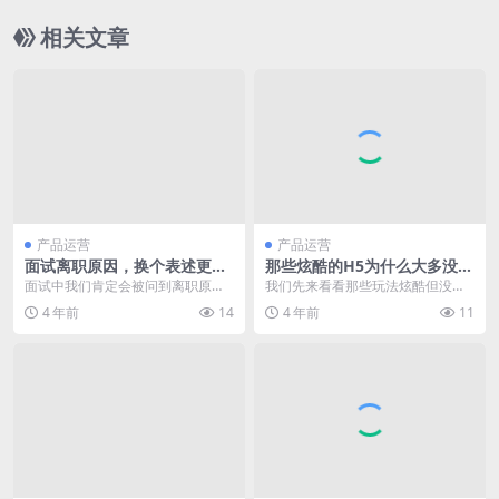
相关文章
产品运营
产品运营
面试离职原因，换个表述更有
那些炫酷的H5为什么大多没刷
吸引力
屏？
面试中我们肯定会被问到离职原因
我们先来看看那些玩法炫酷但没流
这个问题，其实原因就像马云说
行起来的H5案例，然后一起谈谈为
4 年前
14
4 年前
11
的，要么钱没给够，要么...
什么很多大家认为“...