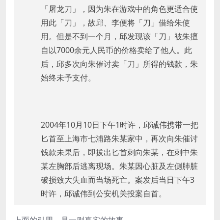
「屠龙刀」，因为朱在游戏中的角色更适合使
用此「刀」，故邱、李便将「刀」借给朱使
用。但是不到一个月，邱发现该「刀」被朱擅
自以7000余元人民币的价格卖给了他人。此
后，邱多次向朱催讨卖「刀」所得的钱款，朱
始终未予支付。
2004年10月10日下午1时许，邱诚伟携带一把
匕首至上海市七浦路朱某家中，再次向朱催讨
钱款未果后，即拔出匕首刺向朱某，在刺中朱
某左胸部后逃离现场。朱某因心脏及左侧肺脏
破损致大失血而当场死亡。案发后当日下午3
时许，邱诚伟到公安机关投案自首。