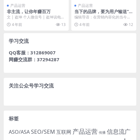
产品运营
产品运营
非主流，让你年赚百万
当下的品牌，要为用户输送“情
绪物资”
文 | 盗坤 个人微信号 | 盗坤说电商
编辑导语：在营销内容化的当今，
（ID: dazk0...
品牌营销需要的是给用户提供“情绪
4 年前
13
4 年前
12
物资”。本文作者从...
学习交流
QQ客服：312869007
网赚交流群：37294287
关注公众号学习交流
标签
产品运营
信息流广
SEO/SEM
ASO/ASA
互联网
传播