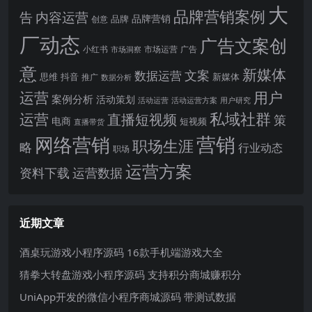
大
品牌营销案例
内容运营
告
品牌营销
品牌
创意
厂动态
广告文案创
小红书
市场洞察
市场运营
广告
意
新媒体
文案
数据运营
思维
抖音
新媒体
推广
数据分析
运营
用户
案例分析
活动策划
活动运营
活动运营方案
用户研究
运营
私域社群
直播短视频
策
电商
短视频
直播带货
网络营销
营销
职场生涯
略
行业动态
职场
运营方案
运营数据
资料下载
近期文章
酒桌玩游戏小程序源码 16款手机端游戏大全
猜拳大转盘游戏小程序源码 支持积分商城赚积分
UniApp开发的微信小程序商城源码 带测试数据