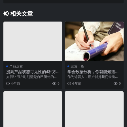
相关文章
产品运营
运营干货
提高产品状态可见性的4种方
学会数据分析，你就能知道你
法
流失的用户量！
如何让用户时刻清楚自己所处的状
作为运营人，用户就是我们最看重
态、并对当前的目标及去向有所了
的人，我们总是想尽各种办法拉
4 年前
9
4 年前
9
解呢？这里将提供四种...
新、促活、留存，那我们...