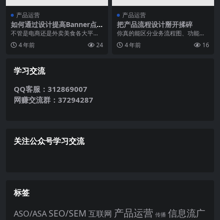
产品运营
产品运营
如何通过设计提高Banner点
把产品流程设计掰开揉碎
击率？
不管是电商还是外卖美食各大平
你真的能区分业务流程图、功能流
台，Banner图也就是首焦图，都是
程图和页面流程图吗？在工作中，
4 年前
24
4 年前
16
其中最吸引人点击...
经常有产品经理会犯设...
学习交流
QQ客服：312869007
网赚交流群：37294287
关注公众号学习交流
标签
产品运营
信息流广
SEO/SEM
ASO/ASA
互联网
传播