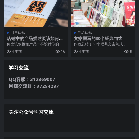
用户运营
产品运营
店铺中的产品描述页该如何设
文案撰写的30个经典句式
计，才能提高转化率？
你应该像推销产品一样设计你的描
作者总结了30个经典文案句式，相
述页！ 做电商的朋友都知道，一个
信对你的文案撰写一定能够带来帮
4 年前
16
4 年前
9
很好的产品描述能更...
助。 不同的经典文...
学习交流
QQ客服：312869007
网赚交流群：37294287
关注公众号学习交流