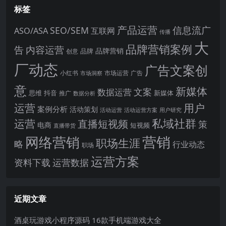
标签
产品运营
信息流广
SEO/SEM
ASO/ASA
互联网
传播
大
品牌营销案例
内容运营
告
品牌营销
品牌
创意
厂动态
广告文案创
小红书
市场洞察
市场运营
广告
意
新媒体
文案
数据运营
思维
抖音
新媒体
推广
数据分析
运营
用户
案例分析
活动策划
活动运营
活动运营方案
用户研究
运营
私域社群
直播短视频
策
电商
短视频
直播带货
网络营销
营销
职场生涯
略
行业动态
职场
运营方案
运营数据
资料下载
近期文章
酒桌玩游戏小程序源码 16款手机端游戏大全