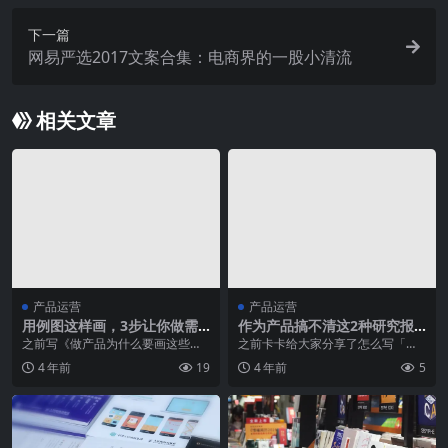
下一篇
网易严选2017文案合集：电商界的一股小清流
相关文章
产品运营
产品运营
用例图这样画，3步让你做需
作为产品搞不清这2种研究报
求分析有理有据【建议收藏】
告，活该我低薪
之前写《做产品为什么要画这些
之前卡卡给大家分享了怎么写「行
图？》，介绍产品常用视图后，一
业研究 」，也重点提到“行业研究≠
4 年前
19
4 年前
5
直想深入介绍每一种图的...
市场研...