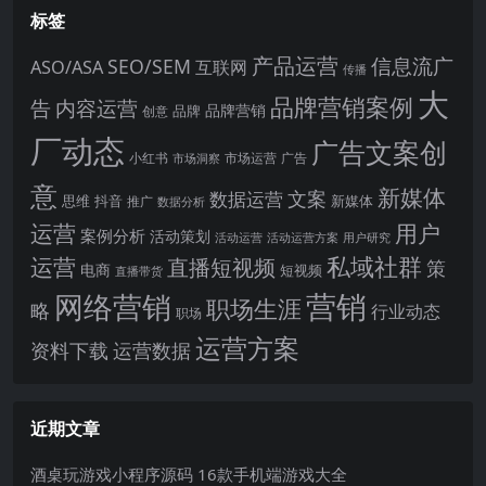
标签
产品运营
信息流广
SEO/SEM
ASO/ASA
互联网
传播
大
品牌营销案例
内容运营
告
品牌营销
品牌
创意
厂动态
广告文案创
小红书
市场洞察
市场运营
广告
意
新媒体
文案
数据运营
思维
抖音
新媒体
推广
数据分析
运营
用户
案例分析
活动策划
活动运营
活动运营方案
用户研究
运营
私域社群
直播短视频
策
电商
短视频
直播带货
网络营销
营销
职场生涯
略
行业动态
职场
运营方案
运营数据
资料下载
近期文章
酒桌玩游戏小程序源码 16款手机端游戏大全