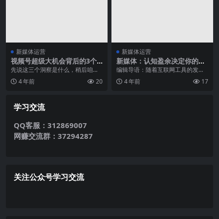
新媒体运营
新媒体运营
视频号超级大机会背后的3个
新媒体：认知盈余决定你的运
洞察
营能力
先说这三个洞察是什么，稍后咱们
编辑导语：随着互联网工具的发
再慢慢展开聊。 一、在去中心化的
展，分享和协作的成本大大降低，
4 年前
20
4 年前
17
世界里，有最佳的成...
人们的自由时间可以被充...
学习交流
QQ客服：312869007
网赚交流群：37294287
关注公众号学习交流