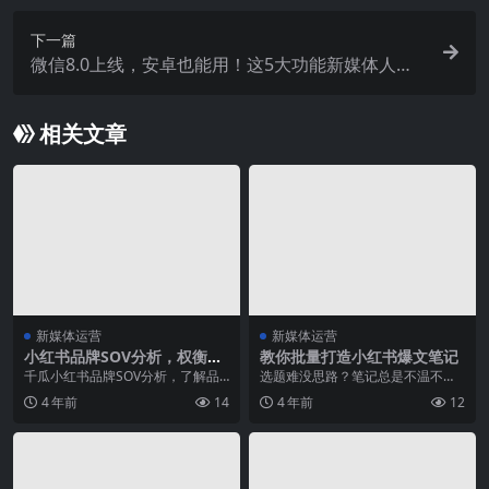
下一篇
微信8.0上线，安卓也能用！这5大功能新媒体人要
注意！
相关文章
新媒体运营
新媒体运营
小红书品牌SOV分析，权衡投
教你批量打造小红书爆文笔记
放精度与广度！
千瓜小红书品牌SOV分析，了解品
选题难没思路？笔记总是不温不
牌在整体行业下的投放效果，数据
火？时刻变化的消费者市场，怎么
4 年前
14
4 年前
12
化权衡投放精度与广...
切中用户的真实需求，抓...