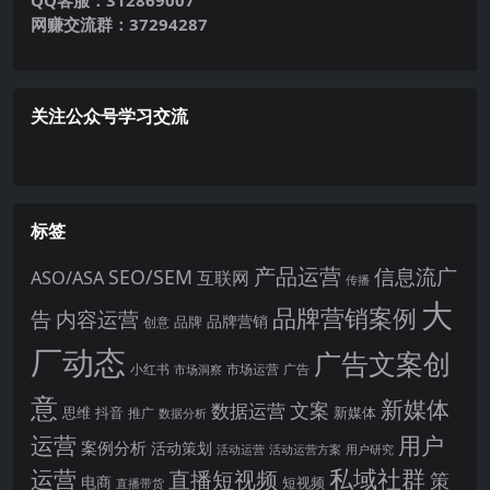
QQ客服：312869007
网赚交流群：37294287
关注公众号学习交流
标签
产品运营
信息流广
SEO/SEM
ASO/ASA
互联网
传播
大
品牌营销案例
内容运营
告
品牌营销
品牌
创意
厂动态
广告文案创
小红书
市场洞察
市场运营
广告
意
新媒体
文案
数据运营
思维
抖音
新媒体
推广
数据分析
运营
用户
案例分析
活动策划
活动运营
活动运营方案
用户研究
运营
私域社群
直播短视频
策
电商
短视频
直播带货