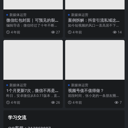
新媒体运营
新媒体运营
微信红包封面 | 可预见的裂变
案例拆解：抖音引流私域这么
和刷量者的狂欢
难吗？如何获取3W+流量
编辑导语：微信经过了十年不断的
如今短视频的风口一直高居不下，
创新，如今的板块也越来越丰富，
很多行业都开始在各种短视频平台
4 年前
27
4 年前
14
特别是最近火热的视频...
进行运营、投放流量、...
新媒体运营
新媒体运营
1个月更新7次，微信不再是那
视频号值不值得做？
个微信
昨日，安卓微信从8.0.11版本，直
前段时间，张小龙的一条朋友圈让
接跳到8.0.14版本并开始内测，而
微信视频号重新出现在大众的视野
4 年前
26
4 年前
7
隔壁iO...
里。这个沉寂了许久的...
学习交流