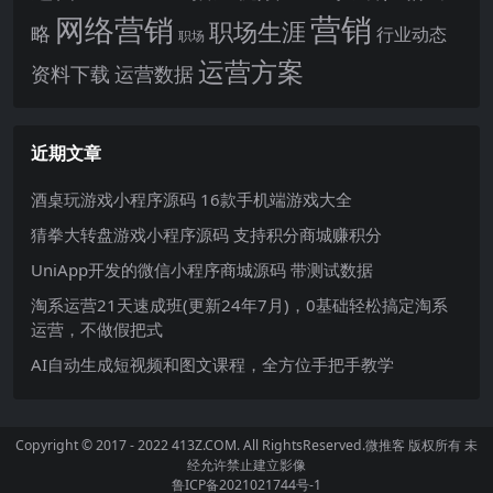
网络营销
营销
职场生涯
略
行业动态
职场
运营方案
运营数据
资料下载
近期文章
酒桌玩游戏小程序源码 16款手机端游戏大全
猜拳大转盘游戏小程序源码 支持积分商城赚积分
UniApp开发的微信小程序商城源码 带测试数据
淘系运营21天速成班(更新24年7月)，0基础轻松搞定淘系
运营，不做假把式
AI自动生成短视频和图文课程，全方位手把手教学
Copyright © 2017 - 2022 413Z.COM. All RightsReserved.
微推客
版权所有 未
经允许禁止建立影像
鲁ICP备2021021744号-1