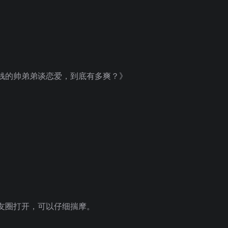
钱的帅弟弟谈恋爱，到底有多爽？》
友圈打开，可以仔细揣摩。