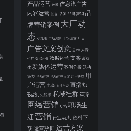
产品运营
信息流广告
传播
品
内容运营
品牌营销
品牌
创意
于
大厂动
牌营销案例
态
小红书
市场洞察
市场运营
广告
广告文案创意
思维
抖音
指
文案
数据运营
新媒
推广
数据分析
新媒体运营
案例分析
活动
体
用
策划
活动运营
活动运营方案
用户研究
量
户运营
直播短
电商
直播带货
私域社群
视频
策略
短视频
网络营销
职场生
职场
营销
圈
涯
资料下
行业动态
运营方案
运营数据
载