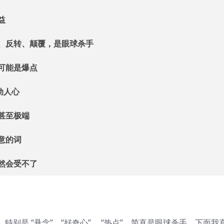
益
、反转、颠覆，是眼球杀手
可能是爆点
事动人心
甚至极端
意的词
然会受不了
别是 “悬念”、“好奇心” 、“热点”，简直是眼球杀手。下面我