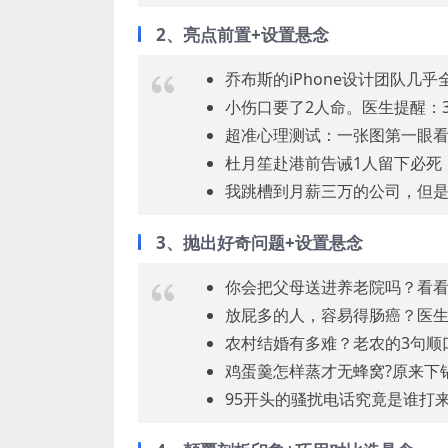
2、亮点前置+设置悬念
乔布斯的iPhone设计团队几
小伤口要了2人命。医生提醒：
超准心理测试：一张图第一眼看
杜月笙赴港前告诫1人留下必死
我跳槽到月薪三万的公司，但
3、抛出好奇问题+设置悬念
你会把父母送进养老院吗？看
放屁多的人，容易得肠癌？医
农村结婚有多难？老农的3句顺
鸡蛋羹怎样蒸才无蜂窝?原来下
95开头的骚扰电话究竟是谁打