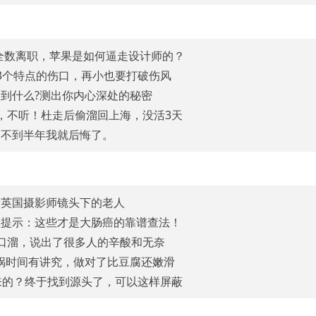
乎全数离职，苹果是如何逼走设计师的？
3个特点的伤口，再小也要打破伤风
到什么?测出你内心深处的秘密
，不听！杜走后偷溜回上海，没活3天
是不到半年我就后悔了。
看英国摄影师镜头下的老人
生提示：这些才是大肠癌的靠谱查法！
口溜，说出了很多人的辛酸和无奈
锅时间有讲究，做对了比豆腐还嫩滑
来的？终于找到源头了，可以这样屏蔽