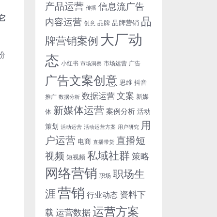
产品运营
信息流广告
传播
它
品
内容运营
品牌营销
品牌
创意
大厂动
牌营销案例
粉
态
小红书
市场洞察
市场运营
广告
广告文案创意
思维
抖音
文案
数据运营
新媒
推广
数据分析
新媒体运营
案例分析
活动
体
用
策划
活动运营
活动运营方案
用户研究
户运营
直播短
电商
直播带货
私域社群
视频
策略
短视频
网络营销
职场生
职场
营销
涯
资料下
行业动态
运营方案
运营数据
载