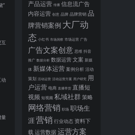
产品运营
信息流广告
黛”
传播
品
内容运营
品牌营销
品牌
创意
大厂动
牌营销案例
态
小红书
市场洞察
市场运营
广告
记互
广告文案创意
思维
抖音
文案
数据运营
新媒
推广
数据分析
新媒体运营
案例分析
活动
体
用
策划
互动
活动运营
活动运营方案
用户研究
户运营
直播短
电商
直播带货
私域社群
视频
策略
短视频
网络营销
职场生
职场
增量
营销
涯
资料下
行业动态
运营方案
运营数据
载