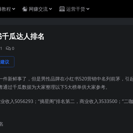
赚教程
网赚交流
运营干货
书千瓜达人排名
1
0
论建议
一件新鲜事了，但是男性品牌在小红书520营销中名列前茅，引
者通过千瓜数据为大家整理以下5大榜单供大家参考。
收入5056293；“摘星阁”排名第二，商业收入3533500；“二