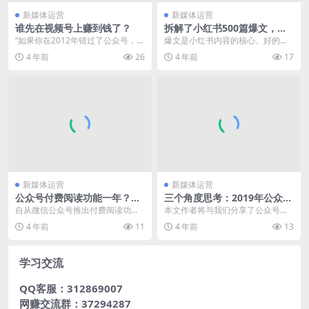
新媒体运营
新媒体运营
谁先在视频号上赚到钱了？
拆解了小红书500篇爆文，我
们总结出这些套路
“如果你在2012年错过了公众号，在
爆文是小红书内容的核心。好的爆
2018年错过了抖音，那么在2020
文不仅可以实现文章本身的价值，
4 年前
26
4 年前
17
年，你不...
还可以实现社会价值和...
新媒体运营
新媒体运营
公众号付费阅读功能一年？最
三个角度思考：2019年公众号
全面的解读来了！
还能怎么玩？
自从微信公众号推出付费阅读功能
本文作者将与我们分享了公众号的
一年以来，吸引了一大批优秀的内
简单玩法，enjoy~ 作者：Deity 来
4 年前
11
4 年前
13
容创作者入驻。本着扶...
源：心...
学习交流
QQ客服：312869007
网赚交流群：37294287