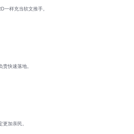
RD
一样充当软文推手。
负责快速落地。
定更加亲民。