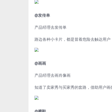
@发传单
产品经理去发传单
路边各种小卡片，都是冒着危险去触达用户
@画画
产品经理去画肖像画
知道了
卖
家秀与
买
家秀
的套路，借助用户画
@擦鞋