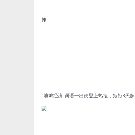
摊
“地摊经济”词语一出便登上热搜，短短
3天