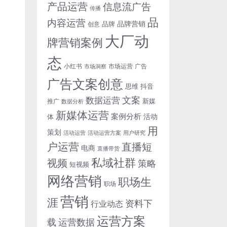
产品运营
信息流广告
传播
品
内容运营
品牌营销
品牌
创意
大厂动
牌营销案例
态
小红书
市场洞察
市场运营
广告
广告文案创意
思维
抖音
文案
数据运营
新媒
推广
数据分析
新媒体运营
案例分析
活动
体
用
策划
活动运营
活动运营方案
用户研究
户运营
直播短
电商
直播带货
私域社群
视频
策略
短视频
网络营销
职场生
职场
营销
涯
资料下
行业动态
运营方案
运营数据
载