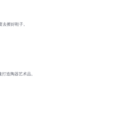
度去擦好鞋子。
速打造陶器艺术品。