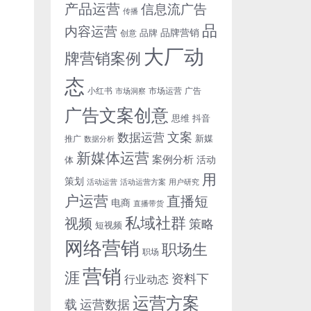
产品运营
信息流广告
传播
品
内容运营
品牌营销
品牌
创意
大厂动
牌营销案例
态
小红书
市场洞察
市场运营
广告
广告文案创意
思维
抖音
文案
数据运营
新媒
推广
数据分析
新媒体运营
案例分析
活动
体
用
策划
活动运营
活动运营方案
用户研究
户运营
直播短
电商
直播带货
私域社群
视频
策略
短视频
网络营销
职场生
职场
营销
涯
资料下
行业动态
运营方案
运营数据
载