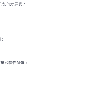
会如何发展呢？
；
期；
质量和信任问题；