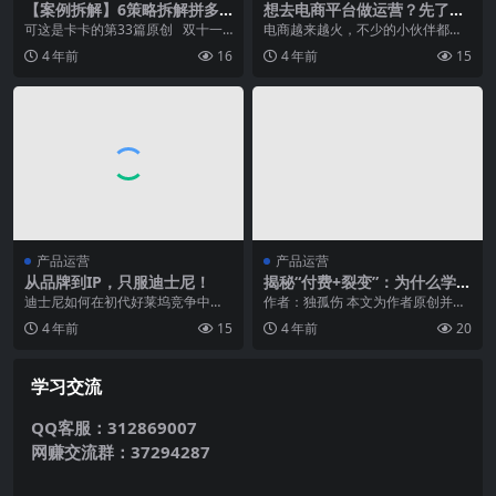
【案例拆解】6策略拆解拼多
想去电商平台做运营？先了解
多上瘾玩法，如何让人欲罢不
这些吧
可这是卡卡的第33篇原创 双十一
电商越来越火，不少的小伙伴都想
能买买买？
你剁手了吗？购物车清空了吗？ &
进军电商运营，那么首先该了解哪
4 年前
16
4 年前
15
n...
些知识呢？enjoy...
产品运营
产品运营
从品牌到IP，只服迪士尼！
揭秘“付费+裂变”：为什么学而
思能5天增长超10万用户？
迪士尼如何在初代好莱坞竞争中活
作者：独孤伤 本文为作者原创并投
下来的？爆款大片背后，迪士尼的
稿微推客，未经授权谢绝转载. 投稿
4 年前
15
4 年前
20
制作范式和盈利模式是...
邮箱：toug...
学习交流
QQ客服：312869007
网赚交流群：37294287