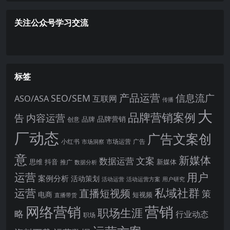
关注公众号学习交流
标签
产品运营
信息流广
SEO/SEM
ASO/ASA
互联网
传播
大
品牌营销案例
内容运营
告
品牌营销
品牌
创意
厂动态
广告文案创
小红书
市场洞察
市场运营
广告
意
新媒体
文案
数据运营
思维
抖音
新媒体
推广
数据分析
运营
用户
案例分析
活动策划
活动运营
活动运营方案
用户研究
运营
私域社群
直播短视频
策
电商
短视频
直播带货
网络营销
营销
职场生涯
略
行业动态
职场