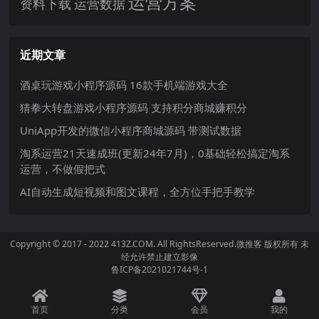
运营方案
运营数据
资料下载
近期文章
酒桌玩游戏小程序源码 16款手机端游戏大全
猜拳大转盘游戏小程序源码 支持积分商城赚积分
UniApp开发的微信小程序商城源码 带测试数据
淘系运营21天速成班(更新24年7月)，0基础轻松搞定淘系
运营，不做假把式
AI自动生成短视频和图文课程，全方位手把手教学
Copyright © 2017 - 2022 413Z.COM. All RightsReserved.
微推客
版权所有 未
经允许禁止建立影像
鲁ICP备2021021744号-1
首页
分类
会员
我的