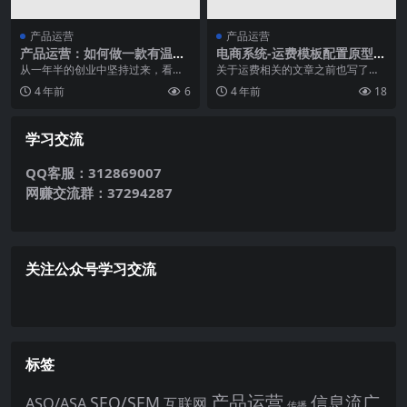
产品运营
产品运营
产品运营：如何做一款有温度
电商系统-运费模板配置原型设
的工具产品
计说明
从一年半的创业中坚持过来，看到
关于运费相关的文章之前也写了两
国内形形***的产品，国内工具类
篇文章： 《详解订单多商品多运费
4 年前
6
4 年前
18
产品也开始多了起来...
模板的运费计算规则...
学习交流
QQ客服：312869007
网赚交流群：37294287
关注公众号学习交流
标签
产品运营
信息流广
SEO/SEM
ASO/ASA
互联网
传播