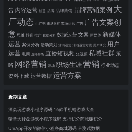
大
品牌营销案例
内容运营
告
品牌营销
品牌
创意
厂动态
广告文案创
小红书
市场洞察
市场运营
广告
意
新媒体
文案
数据运营
思维
抖音
新媒体
推广
数据分析
运营
用户
案例分析
活动策划
活动运营
活动运营方案
用户研究
运营
私域社群
直播短视频
策
电商
短视频
直播带货
网络营销
营销
职场生涯
略
行业动态
职场
运营方案
运营数据
资料下载
近期文章
酒桌玩游戏小程序源码 16款手机端游戏大全
猜拳大转盘游戏小程序源码 支持积分商城赚积分
UniApp开发的微信小程序商城源码 带测试数据