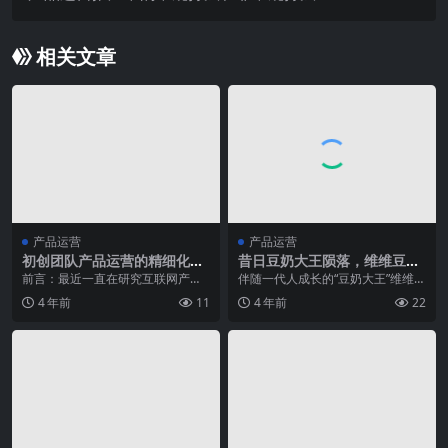
相关文章
产品运营
产品运营
初创团队产品运营的精细化分
昔日豆奶大王陨落，维维豆奶
析和Growth Hacking（用实
的品牌启示录
前言：最近一直在研究互联网产品
伴随一代人成长的“豆奶大王”维维曾
验的方式找到获得增长的方
的AARRR模型和Growth Hacking，
在国内豆奶品牌榜首的位置，连续
4 年前
11
4 年前
22
式）
有...
坐了十多年。如今...