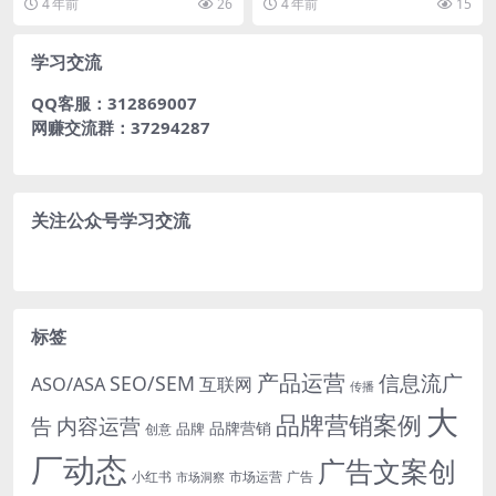
4 年前
26
4 年前
15
象，从完美日记、花...
是这种情况，那是正常...
学习交流
QQ客服：312869007
网赚交流群：37294287
关注公众号学习交流
标签
产品运营
信息流广
SEO/SEM
ASO/ASA
互联网
传播
大
品牌营销案例
内容运营
告
品牌营销
品牌
创意
厂动态
广告文案创
小红书
市场洞察
市场运营
广告