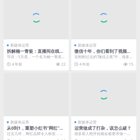
新媒体运营
新媒体运营
拆解楠一青瓷：直播间在线超
微信十年，你们看到了视频
1万，很嗨但是卖不动？
号，我看到了做产品该有的样
导语：5月底，一个名为楠一青瓷的
在刚刚过去的“微信之夜”中，很多人
子
账号在粉丝量仅十几万的情况下，
将关注点放在了微信视频号上。但
4 年前
22
4 年前
15
直播间在线人数过万...
是本文作者从张小...
新媒体运营
新媒体运营
从0到1，重塑小红书“网红”品
运营做成了打杂，该怎么破？
牌
过去几年，网红品牌令人称羡，颠
很多新人刚开始都会被要求做一些
覆了传统意义上“炒作与短命”的形
很基础的事，成了打杂。如果初期