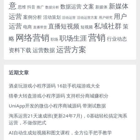
意
新媒体
文案
数据运营
思维
抖音
新媒体
推广
数据分析
运营
用户
案例分析
活动策划
活动运营
活动运营方案
用户研究
运营
私域社群
直播短视频
策
电商
短视频
直播带货
网络营销
营销
职场生涯
略
行业动态
职场
运营方案
运营数据
资料下载
近期文章
酒桌玩游戏小程序源码 16款手机端游戏大全
猜拳大转盘游戏小程序源码 支持积分商城赚积分
UniApp开发的微信小程序商城源码 带测试数据
淘系运营21天速成班(更新24年7月)，0基础轻松搞定淘系
运营，不做假把式
AI自动生成短视频和图文课程，全方位手把手教学