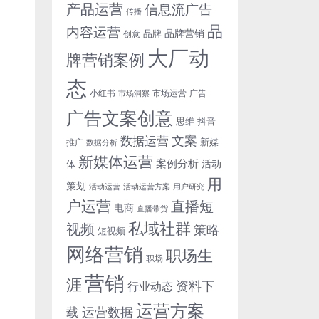
产品运营
信息流广告
传播
品
内容运营
品牌营销
品牌
创意
大厂动
牌营销案例
态
小红书
市场洞察
市场运营
广告
广告文案创意
思维
抖音
文案
数据运营
新媒
推广
数据分析
新媒体运营
案例分析
活动
体
用
策划
活动运营
活动运营方案
用户研究
户运营
直播短
电商
直播带货
私域社群
视频
策略
短视频
网络营销
职场生
职场
营销
涯
资料下
行业动态
运营方案
运营数据
载