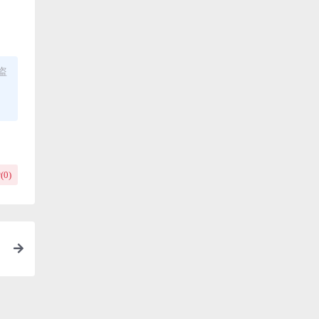
盗
(
0
)