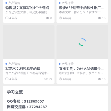
产品运营
产品运营
恐惧型文案撰写的4个关键点
谈谈APP运营中的软性推广
（2）
所谓恐惧型文案，就是把事情的负
本篇文章，作者分享了软性推广的
面后果指出来，让读者感动害怕，
渠道以及在实际推广中的一些心得
4 年前
8
4 年前
18
继而产生行动或者放弃...
体会，希望能给做软性...
产品运营
产品运营
写需求文档容易犯的错
直播卖货，为什么我选择快手
而不是抖音平台？
每个产品经理的工作都会写需求文
最近我们和一些抖音、快手平台卖
档，而对于需求文档的格式由于各
货的团队聊，希望能与更多当事团
4 年前
29
4 年前
18
个公司要求不统一，实...
队、MCN、投资人、...
学习交流
QQ客服：312869007
网赚交流群：37294287