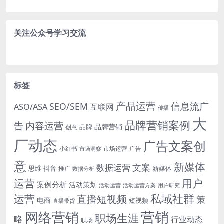
关注公众号学习交流
标签
产品运营
信息流广
SEO/SEM
ASO/ASA
互联网
传播
大
品牌营销案例
内容运营
告
品牌营销
品牌
创意
厂动态
广告文案创
小红书
市场洞察
市场运营
广告
意
新媒体
文案
数据运营
思维
抖音
新媒体
推广
数据分析
运营
用户
案例分析
活动策划
活动运营
活动运营方案
用户研究
运营
私域社群
直播短视频
策
电商
短视频
直播带货
网络营销
营销
职场生涯
略
行业动态
职场