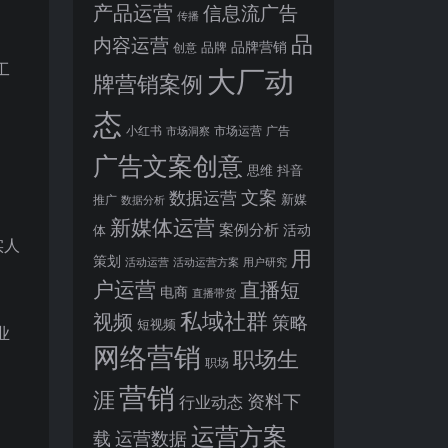
产品运营
信息流广告
传播
品
内容运营
品牌营销
品牌
创意
工
大厂动
牌营销案例
态
小红书
市场洞察
市场运营
广告
广告文案创意
思维
抖音
文案
数据运营
新媒
推广
数据分析
新媒体运营
案例分析
活动
体
实人
用
策划
活动运营
活动运营方案
用户研究
户运营
直播短
电商
直播带货
私域社群
视频
策略
短视频
业
网络营销
职场生
职场
营销
涯
资料下
行业动态
运营方案
运营数据
载