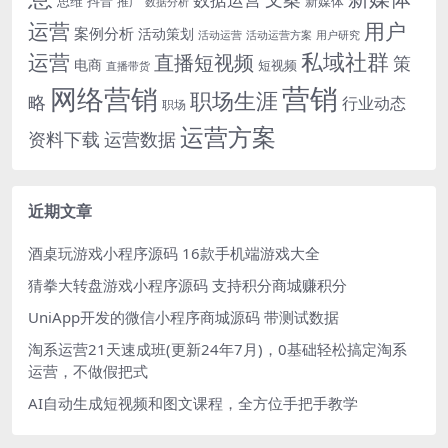
思维
抖音
新媒体
推广
数据分析
运营
用户
案例分析
活动策划
活动运营
活动运营方案
用户研究
运营
私域社群
直播短视频
策
电商
短视频
直播带货
网络营销
营销
职场生涯
略
行业动态
职场
运营方案
运营数据
资料下载
近期文章
酒桌玩游戏小程序源码 16款手机端游戏大全
猜拳大转盘游戏小程序源码 支持积分商城赚积分
UniApp开发的微信小程序商城源码 带测试数据
淘系运营21天速成班(更新24年7月)，0基础轻松搞定淘系
运营，不做假把式
AI自动生成短视频和图文课程，全方位手把手教学