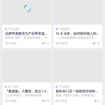
产品运营
产品运营
品牌究竟能否为产品带来溢
To B 业务，如何面对烦人的销
价？
售问题
所有的“溢价”，背后都有成本。 在
——这是我的第136篇原创文章
我知识星球的圈子里，我曾经讲过
—— 学习 B 端产品，就看「司马特
4 年前
15
4 年前
18
品牌的作用，后来...
小分队」 今天...
大厂动态
产品运营
『极速版』大爆发，抢占1.3亿
剧本杀门店一场裂变活动转化
用户背后的下沉流量抢夺战！
率高达51%，裂变率423%！
人口红利将尽，资本寒冬到来。越
随着《明星大侦探》等推理综艺的
来越多企业面临流量见底及流量成
走红，剧本杀游戏也成功出圈，成
4 年前
15
4 年前
6
本越来越高，企业纷纷...
为年轻消费者偏好的休...