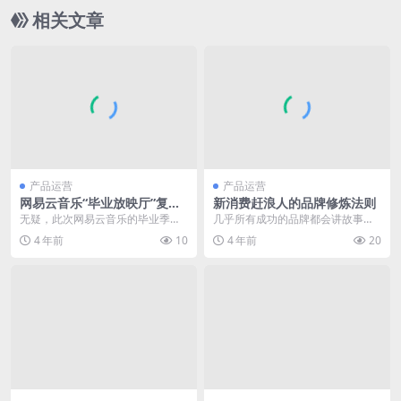
相关文章
产品运营
产品运营
网易云音乐“毕业放映厅”复
新消费赶浪人的品牌修炼法则
盘：巧抓三点，玩转借势营销
无疑，此次网易云音乐的毕业季借
几乎所有成功的品牌都会讲故事，2
势营销，又抓住了“情感牌”，成功俘
015年，百岁山一支历史故事，打
4 年前
10
4 年前
20
获了这些正在挥别...
开中国高端水市场...