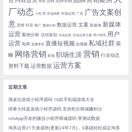
品牌营销
品牌
创意
厂动态
广告文案创
小红书
市场洞察
市场运营
广告
意
新媒体
文案
数据运营
思维
抖音
新媒体
推广
数据分析
运营
用户
案例分析
活动策划
活动运营
活动运营方案
用户研究
运营
私域社群
直播短视频
策
电商
短视频
直播带货
网络营销
营销
职场生涯
略
行业动态
职场
运营方案
运营数据
资料下载
近期文章
酒桌玩游戏小程序源码 16款手机端游戏大全
猜拳大转盘游戏小程序源码 支持积分商城赚积分
UniApp开发的微信小程序商城源码 带测试数据
淘系运营21天速成班(更新24年7月)，0基础轻松搞定淘系