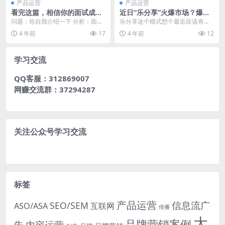
产品运营
产品运营
看完这篇，相信你的面试成功
近日“乐分享”火爆市场？爆料
率增加一半
——乐分享模式的底层逻辑解
问题：你自我介绍一下 分析：面试
乐分享这个模式想个最近应该有很
析
官让你自我介绍以下，一个是为了
多小伙伴们知道了或者听说过了，
4 年前
17
4 年前
12
从你的自我介绍中抽...
一个刚刚上线的新平台...
学习交流
QQ客服：312869007
网赚交流群：37294287
关注公众号学习交流
标签
产品运营
信息流广
SEO/SEM
ASO/ASA
互联网
传播
大
品牌营销案例
内容运营
告