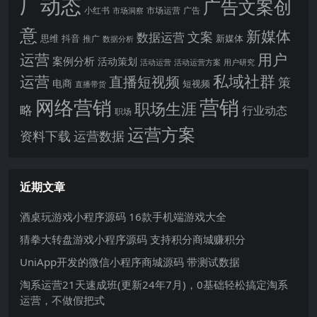
厂动态
广告文案创
小红书
市场洞察
市场运营
广告
意
新媒体
文案
数据运营
思维
抖音
新媒体
推广
数据分析
运营
用户
案例分析
活动策划
活动运营
活动运营方案
用户研究
运营
私域社群
直播短视频
策
电商
短视频
直播带货
网络营销
营销
职场生涯
略
行业动态
职场
运营方案
运营数据
资料下载
近期文章
酒桌玩游戏小程序源码 16款手机端游戏大全
猜拳大转盘游戏小程序源码 支持积分商城赚积分
UniApp开发的微信小程序商城源码 带测试数据
淘系运营21天速成班(更新24年7月)，0基础轻松搞定淘系
运营，不做假把式