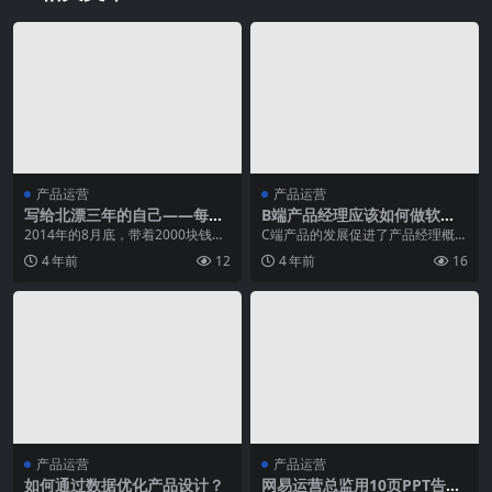
产品运营
产品运营
写给北漂三年的自己——每个
B端产品经理应该如何做软件
人都会越来越棒
需求分析？
2014年的8月底，带着2000块钱，
C端产品的发展促进了产品经理概念
拖着两个箱子，一个装的是夏天的
的普及和发展，在C端产品设计中很
4 年前
12
4 年前
16
衣服，一个装...
多新颖的设计方法...
产品运营
产品运营
如何通过数据优化产品设计？
网易运营总监用10页PPT告诉