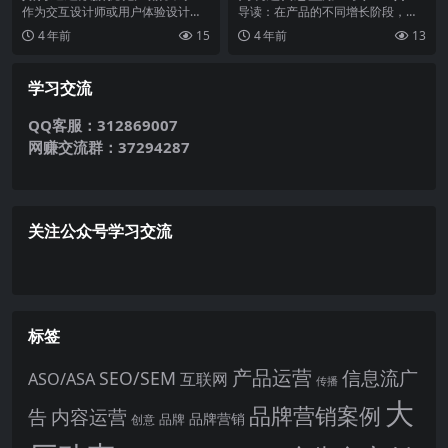
你：产品运营不得不避免的5
作为交互设计师或用户体验设计
导读：在产品的不同增长阶段，运
个大坑
师。都应该对整个产品的数据情况
营要如何定义和布局？怎样才能成
4 年前
15
4 年前
13
有清晰的了解，这将有助...
为好的运营？冷启动要...
学习交流
QQ客服：312869007
网赚交流群：37294287
关注公众号学习交流
标签
产品运营
信息流广
SEO/SEM
ASO/ASA
互联网
传播
大
品牌营销案例
内容运营
告
品牌营销
品牌
创意