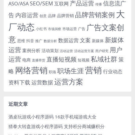
产品运营
信息流广
SEO/SEM
ASO/ASA
互联网
传播
大
品牌营销案例
内容运营
告
品牌营销
品牌
创意
厂动态
广告文案创
小红书
市场洞察
市场运营
广告
意
新媒体
文案
数据运营
思维
抖音
新媒体
推广
数据分析
运营
用户
案例分析
活动策划
活动运营
活动运营方案
用户研究
运营
私域社群
直播短视频
策
电商
短视频
直播带货
网络营销
营销
职场生涯
略
行业动态
职场
运营方案
运营数据
资料下载
近期文章
酒桌玩游戏小程序源码 16款手机端游戏大全
猜拳大转盘游戏小程序源码 支持积分商城赚积分