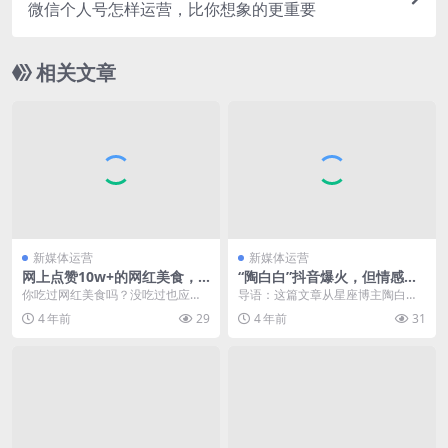
微信个人号怎样运营，比你想象的更重要
相关文章
新媒体运营
新媒体运营
网上点赞10w+的网红美食，
“陶白白”抖音爆火，但情感赛
真的好吃吗？
道不止星座一个机会
你吃过网红美食吗？没吃过也应该
导语：这篇文章从星座博主陶白白
在社交平台上看到过吧，比如可以
在抖音上的爆火切入，分析了短视
4 年前
29
4 年前
31
嗦粉的奶茶、肥肠包榴...
频“星座风”盛行现状...