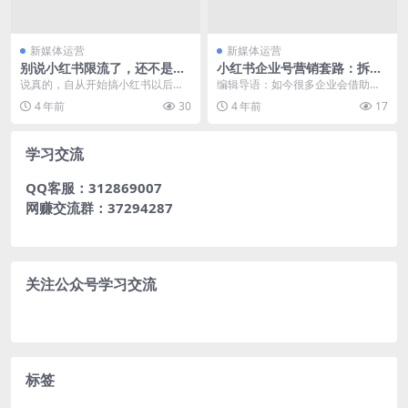
新媒体运营
新媒体运营
别说小红书限流了，还不是因
小红书企业号营销套路：拆解
为你的笔记质量有问题？
300个账号运营，8000字全攻
说真的，自从开始搞小红书以后接
编辑导语：如今很多企业会借助各
略
触了大量的博主，大概算了算，都
种平台和渠道进行营销推广活动，
4 年前
30
4 年前
17
得以万来计。 但你肯...
比如内容社区小红书，...
学习交流
QQ客服：312869007
网赚交流群：37294287
关注公众号学习交流
标签