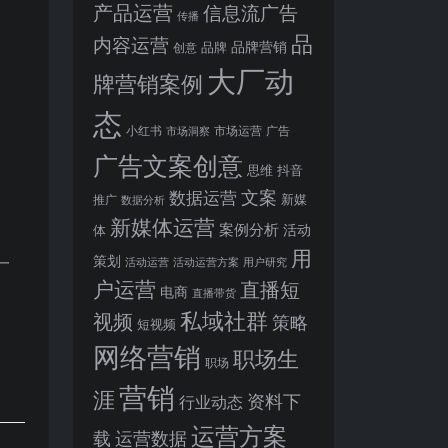
产品运营
信息流广告
传播
品
内容运营
品牌营销
品牌
创意
大厂动
牌营销案例
态
小红书
市场洞察
市场运营
广告
广告文案创意
思维
抖音
文案
数据运营
新媒
推广
数据分析
新媒体运营
案例分析
活动
体
用
策划
一
活动运营
活动运营方案
用户研究
户运营
直播短
电商
直播带货
私域社群
视频
策略
短视频
网络营销
职场生
职场
营销
涯
资料下
行业动态
运营方案
运营数据
载