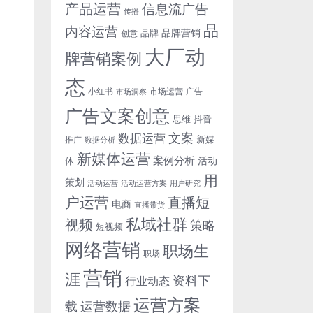
产品运营
信息流广告
传播
品
内容运营
品牌营销
品牌
创意
大厂动
牌营销案例
态
小红书
市场洞察
市场运营
广告
广告文案创意
思维
抖音
文案
数据运营
新媒
推广
数据分析
新媒体运营
案例分析
活动
体
用
策划
活动运营
活动运营方案
用户研究
户运营
直播短
电商
直播带货
私域社群
视频
策略
短视频
网络营销
职场生
职场
营销
涯
资料下
行业动态
运营方案
运营数据
载