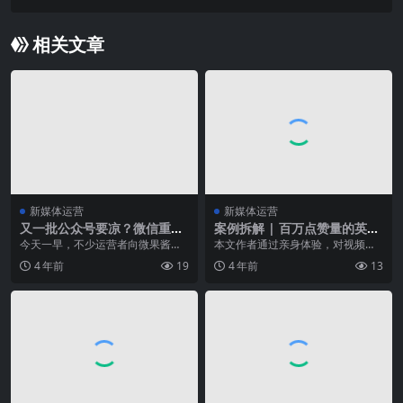
吗？
相关文章
新媒体运营
新媒体运营
又一批公众号要凉？微信重磅
案例拆解 | 百万点赞量的英语
新规，没有新闻资质这些内容
教育个人IP视频号如何引流？
今天一早，不少运营者向微果酱爆
本文作者通过亲身体验，对视频号
别发！
料称，公众号后台收到了《关于公
“英语雪梨老师”的免费直播课进行了
4 年前
19
4 年前
13
众账号从事互联网新闻...
拆解，对课程用户...