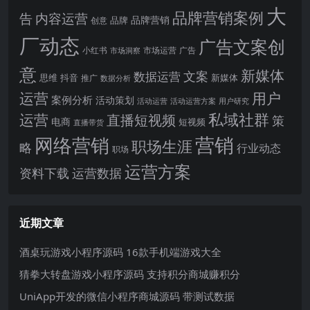
大
品牌营销案例
内容运营
告
品牌营销
品牌
创意
厂动态
广告文案创
小红书
市场洞察
市场运营
广告
意
新媒体
文案
数据运营
思维
抖音
新媒体
推广
数据分析
运营
用户
案例分析
活动策划
活动运营
活动运营方案
用户研究
运营
私域社群
直播短视频
策
电商
短视频
直播带货
网络营销
营销
职场生涯
略
行业动态
职场
运营方案
运营数据
资料下载
近期文章
酒桌玩游戏小程序源码 16款手机端游戏大全
猜拳大转盘游戏小程序源码 支持积分商城赚积分
UniApp开发的微信小程序商城源码 带测试数据