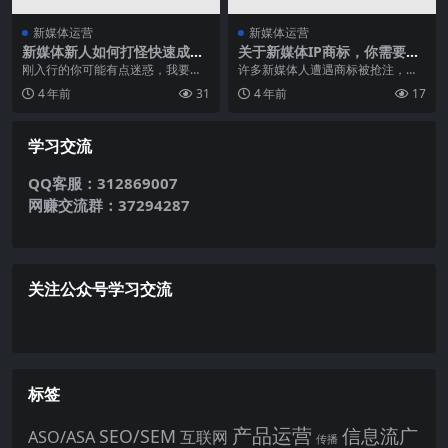
新媒体运营
新媒体运营
新媒体新人如何打怪快速成
关于新媒体IP商标，你需要了
长？
解这些
刚入行的你可能有点迷惑，我要如
许多新媒体人遭遇商标被抢注，到
何在新媒体这一行业快速成长？本
底为什么会出现这种情况？又该如
4 年前
31
4 年前
17
文就来跟大家探讨一下...
何规避这种情况呢？ ...
学习交流
QQ客服：312869007
网赚交流群：37294287
关注公众号学习交流
标签
产品运营
信息流广
SEO/SEM
ASO/ASA
互联网
传播