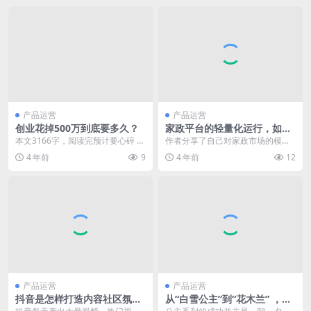
产品运营
产品运营
创业花掉500万到底要多久？
家政平台的轻量化运行，如何
实现？
本文3166字，阅读完预计要心碎 好
作者分享了自己对家政市场的模式
的，这是一个标题党，我也不知道
的探究，大家一起来思考一下吧！
4 年前
9
4 年前
12
亏掉500万要...
我们知道，家政服务...
产品运营
产品运营
抖音是怎样打造内容社区氛围
从“白雪公主”到“花木兰” ，迪
的？
士尼顶尖IP如何炼成