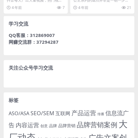
抖音每天产出大量视频，热门视频
公主系列的成功并非是一朝一夕所
可以有数千条甚至十几万条评论，
能完成的，从“白雪公主”到如今的
4 年前
7
4 年前
21
社区氛围强大。这一切...
“花木兰”，迪斯尼...
学习交流
QQ客服：312869007
网赚交流群：37294287
关注公众号学习交流
标签
产品运营
信息流广
SEO/SEM
ASO/ASA
互联网
传播
大
品牌营销案例
内容运营
告
品牌营销
品牌
创意
厂动态
广告文案创