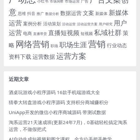
小红书
市场洞察
市场运营
广告
意
新媒体
文案
数据运营
思维
抖音
新媒体
推广
数据分析
运营
用户
案例分析
活动策划
活动运营
活动运营方案
用户研究
运营
私域社群
直播短视频
策
电商
短视频
直播带货
网络营销
营销
职场生涯
略
行业动态
职场
运营方案
运营数据
资料下载
近期文章
酒桌玩游戏小程序源码 16款手机端游戏大全
猜拳大转盘游戏小程序源码 支持积分商城赚积分
UniApp开发的微信小程序商城源码 带测试数据
淘系运营21天速成班(更新24年7月)，0基础轻松搞定淘系
运营，不做假把式
AI自动生成短视频和图文课程，全方位手把手教学