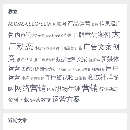
标签
产品运营
信息流广
SEO/SEM
ASO/ASA
互联网
传播
大
品牌营销案例
内容运营
告
品牌营销
品牌
创意
厂动态
广告文案创
小红书
市场洞察
市场运营
广告
意
新媒体
文案
数据运营
思维
抖音
新媒体
推广
数据分析
运营
用户
案例分析
活动策划
活动运营
活动运营方案
用户研究
运营
私域社群
直播短视频
策
电商
短视频
直播带货
网络营销
营销
职场生涯
略
行业动态
职场
运营方案
运营数据
资料下载
近期文章