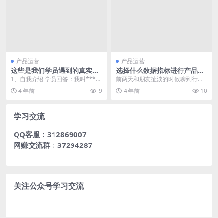
产品运营
产品运营
这些是我们学员遇到的真实面
选择什么数据指标进行产品评
试题
估？(一)
1、自我介绍 学员回答：我叫***，
前两天和朋友扯淡的时候聊到行业
2018年6月份毕业于**大学通信工
里的一些关键数据指标，聊完之后
4 年前
9
4 年前
10
程专业。...
感慨，行业天花板在这...
学习交流
QQ客服：312869007
网赚交流群：37294287
关注公众号学习交流