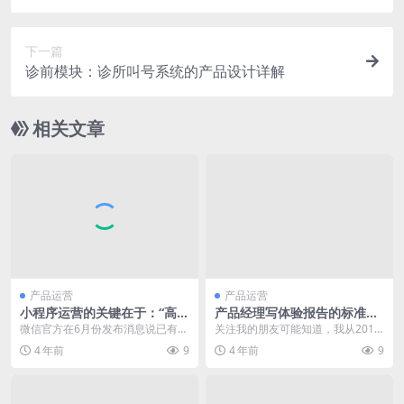
心？
下一篇
诊前模块：诊所叫号系统的产品设计详解
相关文章
产品运营
产品运营
小程序运营的关键在于：“高质
产品经理写体验报告的标准格
量用户”
式
微信官方在6月份发布消息说已有超
关注我的朋友可能知道，我从2017
过一百万个小程序上线，包含了游
年发起了体验报告的训练社群。这
4 年前
9
4 年前
9
戏、电商、工具、生...
一项针对圈内人士...