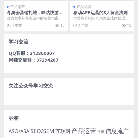
产品运营
产品运营
冬奥会营销扎堆，咪咕快游为
移动APP运营的8大黄金法则
何能脱颖而出？
这篇文章从冬奥会中的各营销案例
本文所介绍的八大黄金法则仅适用
切入，从传播模式、传播思路、借
于，成长型App，其已经运营3个月
4 年前
15
4 年前
15
势策略等方面分析了咪...
以上，装机用户最...
学习交流
QQ客服：312869007
网赚交流群：37294287
关注公众号学习交流
标签
产品运营
信息流广
SEO/SEM
ASO/ASA
互联网
传播