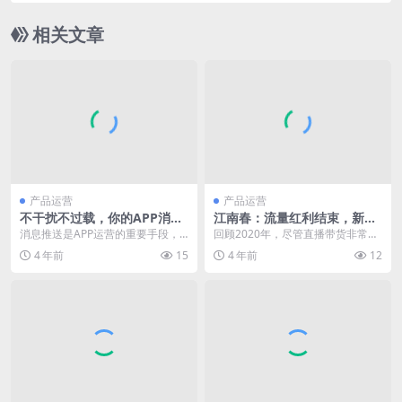
相关文章
产品运营
产品运营
不干扰不过载，你的APP消息
江南春：流量红利结束，新消
推送也能打动用户！
费品牌面临四大误区
消息推送是APP运营的重要手段，
回顾2020年，尽管直播带货非常流
往往能起到唤醒用户，提高用户活
行，关于“私域流量”、“品效合一”的
4 年前
15
4 年前
12
跃性的作用。 消息...
讨论非常热...