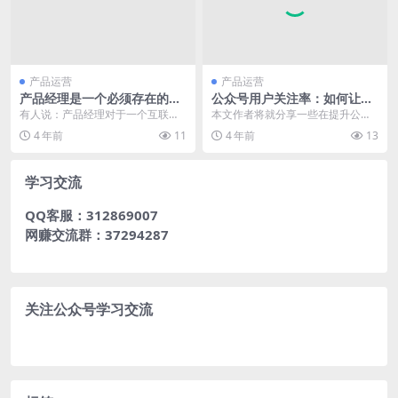
产品运营
产品运营
产品经理是一个必须存在的职
公众号用户关注率：如何让更
位吗？
多的用户在看完文章后愿意关
有人说：产品经理对于一个互联网
本文作者将就分享一些在提升公众
注你？
公司不是必须存在的职位，反而U
号关注率方面的思考，跟大家交流
4 年前
11
4 年前
13
I、运营、客服确实一...
一下。enjoy~ ...
学习交流
QQ客服：312869007
网赚交流群：37294287
关注公众号学习交流