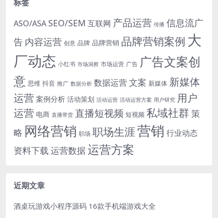
标签
产品运营
信息流广
SEO/SEM
ASO/ASA
互联网
传播
大
品牌营销案例
内容运营
告
品牌营销
品牌
创意
厂动态
广告文案创
小红书
市场洞察
市场运营
广告
意
新媒体
文案
数据运营
思维
抖音
新媒体
推广
数据分析
运营
用户
案例分析
活动策划
活动运营
活动运营方案
用户研究
运营
私域社群
直播短视频
策
电商
短视频
直播带货
网络营销
营销
职场生涯
略
行业动态
职场
运营方案
运营数据
资料下载
近期文章
酒桌玩游戏小程序源码 16款手机端游戏大全