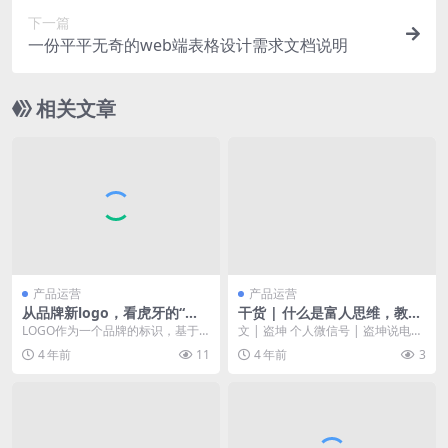
下一篇
一份平平无奇的web端表格设计需求文档说明
相关文章
产品运营
产品运营
从品牌新logo，看虎牙的“平
干货 | 什么是富人思维，教你
行世界”
如何挖掘蓝海项目
LOGO作为一个品牌的标识，基于
文 | 盗坤 个人微信号 | 盗坤说电商
自身战略及行业格局变化而改变是
（ID: dazk0...
4 年前
11
4 年前
3
为常态。但如何让用...