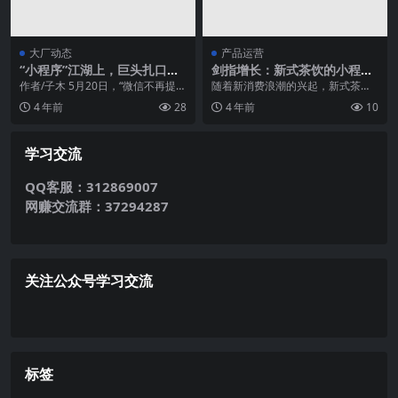
大厂动态
产品运营
“小程序”江湖上，巨头扎口的
剑指增长：新式茶饮的小程序
“套路秘籍”
之争
作者/子木 5月20日，“微信不再提供
随着新消费浪潮的兴起，新式茶饮
小程序打开APP技术服务”一石激起
的风越吹越大。本篇文章以新式茶
4 年前
28
4 年前
10
千层浪，...
饮品牌的小程序布局为...
学习交流
QQ客服：312869007
网赚交流群：37294287
关注公众号学习交流
标签