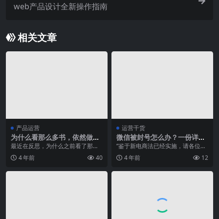
web产品设计全新操作指南
相关文章
产品运营
运营干货
为什么看那么多书，依然做不
微信被封号怎么办？一份详尽
好产品（一）
的“自救说明书”奉上！
最近在反思，为什么之前看了那么
“鉴于新电商法已经实施，请各位新
多产品相关的书籍、文章，却总感
老客人发微信问商品的时候不要涉
4 年前
40
4 年前
12
觉自己没有什么进步，...
及敏感字眼如：银行...