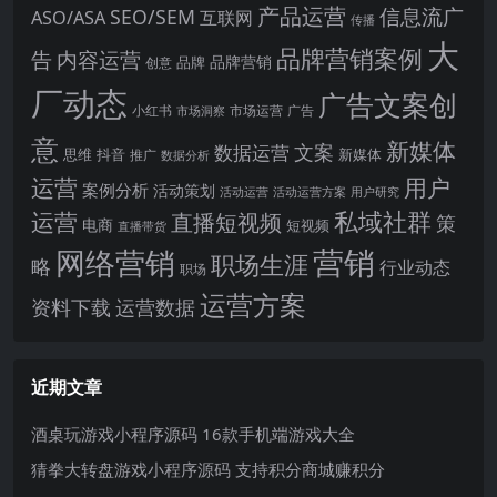
产品运营
信息流广
SEO/SEM
ASO/ASA
互联网
传播
大
品牌营销案例
内容运营
告
品牌营销
品牌
创意
厂动态
广告文案创
小红书
市场洞察
市场运营
广告
意
新媒体
文案
数据运营
思维
抖音
新媒体
推广
数据分析
运营
用户
案例分析
活动策划
活动运营
活动运营方案
用户研究
运营
私域社群
直播短视频
策
电商
短视频
直播带货
网络营销
营销
职场生涯
略
行业动态
职场
运营方案
运营数据
资料下载
近期文章
酒桌玩游戏小程序源码 16款手机端游戏大全
猜拳大转盘游戏小程序源码 支持积分商城赚积分