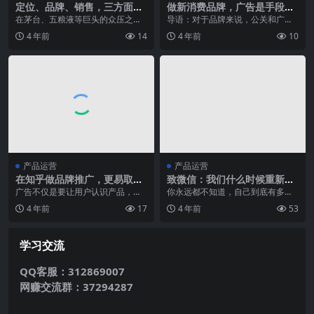
定位、品牌、销售，三方面浅
做新消费品牌，广告是手段、
谈江小白的成功战略
公关是结果
在茅台、五粮液等巨头的众压之
导语：对于品牌来说，公关和广告
下，江小白凭什么还能够再次突
都是营销强有力的“武器”。那么做消
4 年前
14
4 年前
10
围，文本将从定位、品牌、...
费品牌，广告重要...
产品运营
产品运营
在知乎做品牌推广，更易取得
致微信：我们什么时候重新定
用户信任
义群聊？
广告不仅是要让用户认识产品，更
你永远都不知道，自己到底有多少
是要让用户认可产品。知乎作为一
微信群。 你也很难想象，一个20多
4 年前
17
4 年前
53
个拥有大批知识精英的...
人的小团队，相互...
学习交流
QQ客服：312869007
网赚交流群：37294287