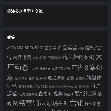
关注公众号学习交流
标签
产品运营
信息流广
SEO/SEM
ASO/ASA
互联网
传播
大
品牌营销案例
内容运营
告
品牌营销
品牌
创意
厂动态
广告文案创
小红书
市场洞察
市场运营
广告
意
新媒体
文案
数据运营
思维
抖音
新媒体
推广
数据分析
运营
用户
案例分析
活动策划
活动运营
活动运营方案
用户研究
运营
私域社群
直播短视频
策
电商
短视频
直播带货
网络营销
营销
职场生涯
略
行业动态
职场