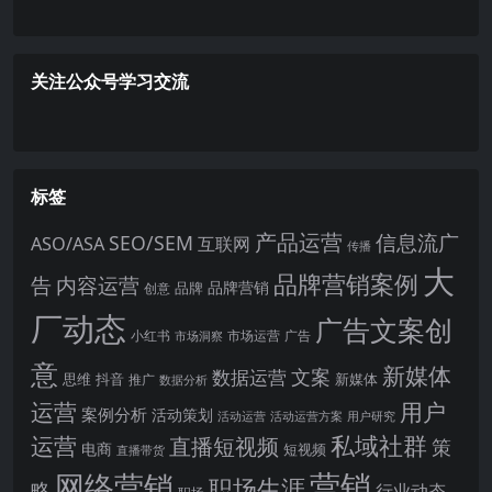
关注公众号学习交流
标签
产品运营
信息流广
SEO/SEM
ASO/ASA
互联网
传播
大
品牌营销案例
内容运营
告
品牌营销
品牌
创意
厂动态
广告文案创
小红书
市场洞察
市场运营
广告
意
新媒体
文案
数据运营
思维
抖音
新媒体
推广
数据分析
运营
用户
案例分析
活动策划
活动运营
活动运营方案
用户研究
运营
私域社群
直播短视频
策
电商
短视频
直播带货
网络营销
营销
职场生涯
略
行业动态