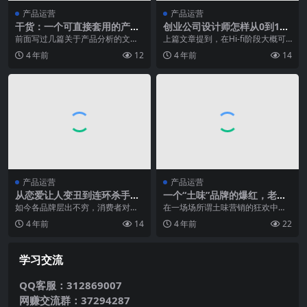
产品运营
产品运营
干货：一个可直接套用的产品
创业公司设计师怎样从0到1设
分析框架
计一款APP（四）——Hi-fi输
前面写过几篇关于产品分析的文
上篇文章提到，在Hi-fi阶段大概可
出（下篇）
章，如Real如我、绿洲、人人等，
以分为前期、中期和后期三个阶
4 年前
12
4 年前
14
都是近期推出的新产...
段。这篇文章就是...
产品运营
产品运营
从恋爱让人变丑到连环杀手的
一个“土味”品牌的爆红，老乡
癖好，品牌如何制造持久消费
鸡为啥每次都能抓住大众的G
如今各品牌层出不穷，消费者对一
在一场场所谓土味营销的狂欢中，
欲？
点？
些新品牌没有足够的记忆或者关
嬉笑讨论之间是忙碌生活的一种调
4 年前
14
4 年前
22
注，以至于对一些品牌的...
剂，它让每个人实现了...
学习交流
QQ客服：312869007
网赚交流群：37294287