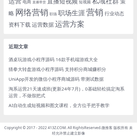
运营
私域社群
直播短视频
策
电商
短视频
直播带货
网络营销
营销
职场生涯
略
行业动态
职场
运营方案
运营数据
资料下载
近期文章
酒桌玩游戏小程序源码 16款手机端游戏大全
猜拳大转盘游戏小程序源码 支持积分商城赚积分
UniApp开发的微信小程序商城源码 带测试数据
淘系运营21天速成班(更新24年7月)，0基础轻松搞定淘系
运营，不做假把式
AI自动生成短视频和图文课程，全方位手把手教学
Copyright © 2017 - 2022 413Z.COM. All RightsReserved.
微推客
版权所有 未
经允许禁止建立影像