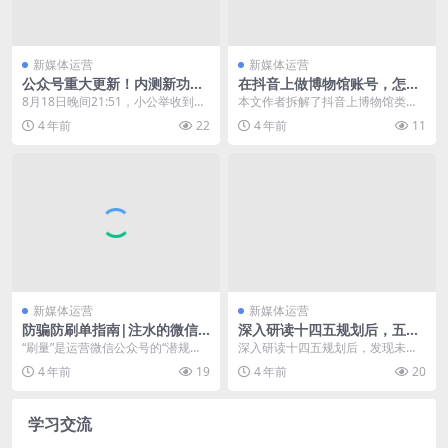
新媒体运营
新媒体运营
公众号重大更新！内测新功能
在抖音上做博物馆账号，怎么
「问答互动」
涨粉？
8月18日晚间21:51，小公举收到了
本文作者拆解了抖音上博物馆类账
微信公众平台发来的灰度测试邀
号的运营案例，并对其中的亮点展
4 年前
22
4 年前
11
请，开通问答功...
开了说明，供大家一同...
新媒体运营
新媒体运营
防骗防刷单指南|注水的微信
深入研读十四五规划后，五千
投放市场，怎样避免踩坑？
字告诉你未来运营行业的发展
“刷量”是运营微信公众号的“潜规
深入研读十四五规划后，发现未来
则”，而截止到今天中午，腾讯科技
运营行业即将出现的变局！ 在互联
4 年前
19
4 年前
20
发布了一份阅读量...
网领域有句所谓的至...
学习交流