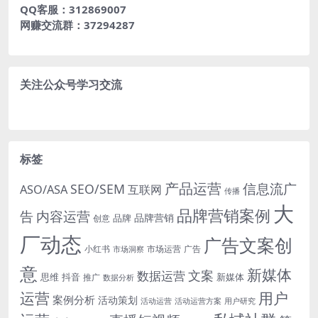
QQ客服：312869007
网赚交流群：37294287
关注公众号学习交流
标签
产品运营
信息流广
SEO/SEM
ASO/ASA
互联网
传播
大
品牌营销案例
内容运营
告
品牌营销
品牌
创意
厂动态
广告文案创
小红书
市场洞察
市场运营
广告
意
新媒体
文案
数据运营
思维
抖音
新媒体
推广
数据分析
运营
用户
案例分析
活动策划
活动运营
活动运营方案
用户研究