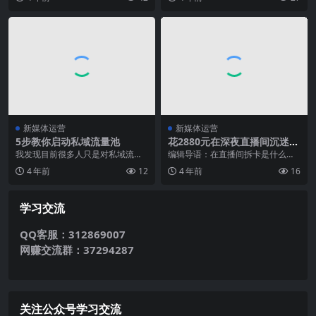
月25日晚...
针对服务的旅游客户在...
新媒体运营
新媒体运营
5步教你启动私域流量池
花2880元在深夜直播间沉迷拆
卡，男人的快乐究竟有多简
我发现目前很多人只是对私域流量
编辑导语：在直播间拆卡是什么新
单？
池有概念，想要开始做，却不知道
玩法？有这样一种主营拆卡的直播
4 年前
12
4 年前
16
如何启动，那么今天我...
间，买家下单，主播代...
学习交流
QQ客服：312869007
网赚交流群：37294287
关注公众号学习交流