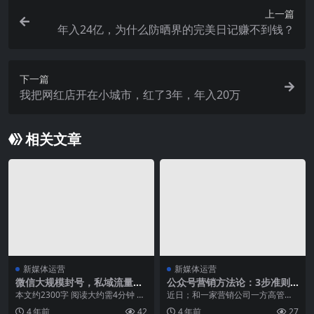
上一篇
年入24亿，为什么防晒界的完美日记赚不到钱？
下一篇
我把网红店开在小城市，红了3年，年入20万
相关文章
新媒体运营
新媒体运营
微信大规模封号，私域流量玩
公众号营销方法论：3步准则
家应该如何应对？
即可破圈
本文约2300字 阅读大约需4分钟 对
近日；和一家营销公司一方高管聊
于很多人来说，昨晚注定难眠。 5
天。得知他们想在五一小长假期间
4 年前
42
4 年前
27