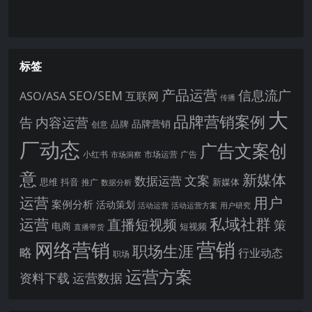
标签
产品运营
信息流广
SEO/SEM
ASO/ASA
互联网
传播
大
品牌营销案例
内容运营
告
品牌营销
品牌
创意
厂动态
广告文案创
小红书
市场洞察
市场运营
广告
意
新媒体
文案
数据运营
思维
抖音
新媒体
推广
数据分析
运营
用户
案例分析
活动策划
活动运营
活动运营方案
用户研究
运营
私域社群
直播短视频
策
电商
短视频
直播带货
网络营销
营销
职场生涯
略
行业动态
职场
运营方案
运营数据
资料下载