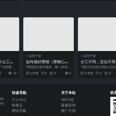
运营干货
运营干货
什么工作
如何做好营销（营销心理
分工不同，定位不同
的十讲）
学技巧）
位的管理的方式也要
广中的重要
“营销是没有专家的，唯一的专家
“ 我们可以把公司的人员
来，销售要
是消费者，就是你只要能打动消
层面：管理层、专家层、
0
16
4 年前
0
0
6
4 年前
0
0
。...
费者就行了”。 有些人...
层。” 不同的岗位，有...
快速导航
关于本站
联
源码
个人中心
VIP介绍
研究
标签云
客服咨询
网址导航
推广计划