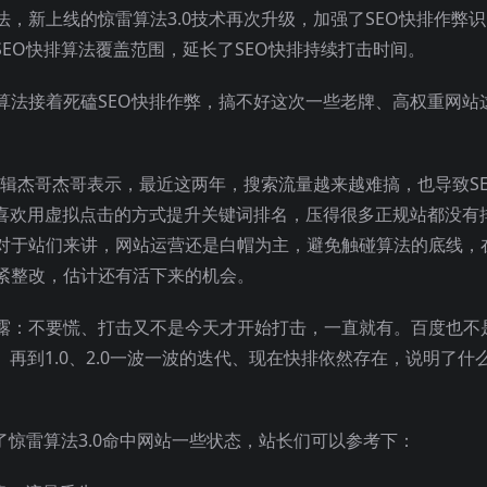
，新上线的惊雷算法3.0技术再次升级，加强了SEO快排作弊识
SEO快排算法覆盖范围，延长了SEO快排持续打击时间。
算法接着死磕SEO快排作弊，搞不好这次一些老牌、高权重网站
编辑杰哥杰哥表示，最近这两年，搜索流量越来越难搞，也导致SE
都喜欢用虚拟点击的方式提升关键词排名，压得很多正规站都没有
对于站们来讲，网站运营还是白帽为主，避免触碰算法的底线，
紧整改，估计还有活下来的机会。
露：不要慌、打击又不是今天才开始打击，一直就有。百度也不
再到1.0、2.0一波一波的迭代、现在快排依然存在，说明了什么
了惊雷算法3.0命中网站一些状态，站长们可以参考下：