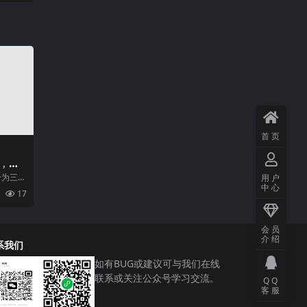
首页
，岗
不同
分为三个
用户
中心
操作
17
会员
介绍
系我们
如有BUG或建议可与我们在线
联系或关注公众号学习交流。
QQ
客服