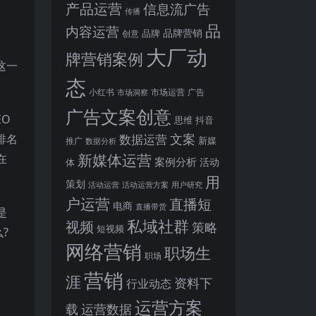
产品运营
信息流广告
传播
品
内容运营
品牌营销
品牌
创意
大厂动
牌营销案例
这一
态
小红书
市场洞察
市场运营
广告
广告文案创意
O
思维
抖音
文案
排名
数据运营
新媒
推广
数据分析
新媒体运营
在
案例分析
活动
体
用
策划
活动运营
活动运营方案
用户研究
户运营
直播短
电商
直播带货
是
私域社群
视频
策略
短视频
?
网络营销
职场生
职场
营销
涯
资料下
行业动态
运营方案
运营数据
载