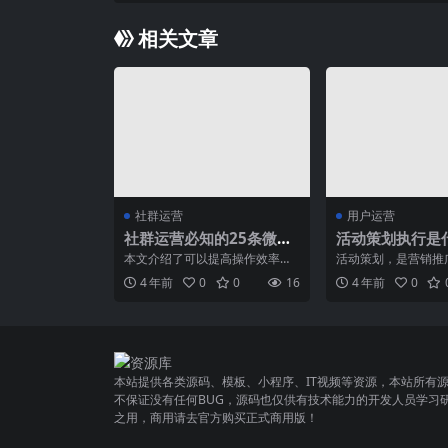
相关文章
社群运营
用户运营
社群运营必知的25条微信
活动策划执行是
群冷知识，你知道几条？
（解读活动策划
本文介绍了可以提高操作效率的2
活动策划，是营销推
5条微信群小知识，一起看看吧。
一环。品牌要想活起
4 年前
0
0
16
4 年前
0
随着微信的普及，微...
想动起来，都离不开活动
本站提供各类源码、模板、小程序、IT视频等资源，本站所有
不保证没有任何BUG，源码也仅供有技术能力的开发人员学习
之用，商用请去官方购买正式商用版！