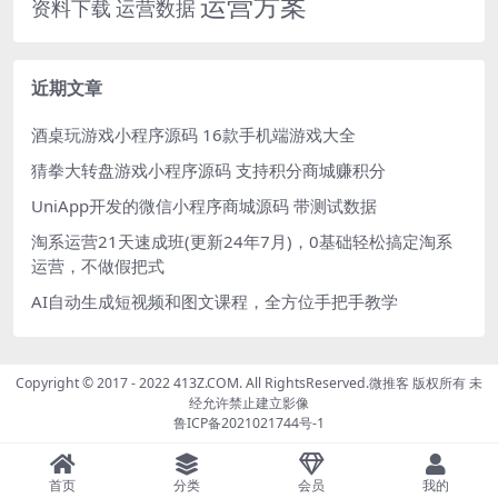
运营方案
运营数据
资料下载
近期文章
酒桌玩游戏小程序源码 16款手机端游戏大全
猜拳大转盘游戏小程序源码 支持积分商城赚积分
UniApp开发的微信小程序商城源码 带测试数据
淘系运营21天速成班(更新24年7月)，0基础轻松搞定淘系
运营，不做假把式
AI自动生成短视频和图文课程，全方位手把手教学
Copyright © 2017 - 2022 413Z.COM. All RightsReserved.
微推客
版权所有 未
经允许禁止建立影像
鲁ICP备2021021744号-1
首页
分类
会员
我的