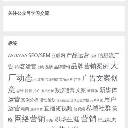
关注公众号学习交流
标签
产品运营
信息流广
SEO/SEM
ASO/ASA
互联网
传播
大
品牌营销案例
内容运营
告
品牌营销
品牌
创意
厂动态
广告文案创
小红书
市场洞察
市场运营
广告
意
新媒体
文案
数据运营
思维
抖音
新媒体
推广
数据分析
运营
用户
案例分析
活动策划
活动运营
活动运营方案
用户研究
运营
私域社群
直播短视频
策
电商
短视频
直播带货
网络营销
营销
职场生涯
略
行业动态
职场