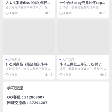
方太文案来diss 996的年轻人
一个合格copy究竟如何cop
了
y？
还没好好享受假期就结束了，好像
所谓抄，抄的是题材与形式感。因
就只是看了看大阅兵、炸了诈尸就
为质感和美感，你是抄不来的。 这
4 年前
13
4 年前
23
开始上班了。对于99...
篇文章，谈谈我的“...
运营干货
大厂动态
什么叫商品（经济知识小科普
小马云网红三年记，折射了移
–什么是商品）
动时代什么传播规律？
提到经济学，许多人都觉得高深莫
近日，频频有媒体爆出“小马云”出场
测，离着我们的生活非常远，其实
费六位数、百万豪车代步、美女喂
4 年前
15
4 年前
7
这种想法是片面的。 ...
饭等最新消息。公...
学习交流
QQ客服：312869007
网赚交流群：37294287