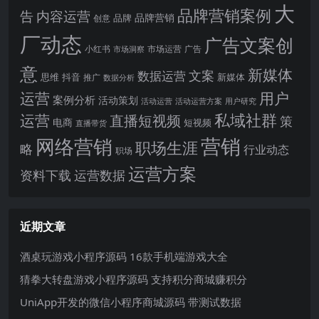
大
品牌营销案例
内容运营
告
品牌营销
品牌
创意
厂动态
广告文案创
小红书
市场洞察
市场运营
广告
意
新媒体
文案
数据运营
思维
抖音
新媒体
推广
数据分析
运营
用户
案例分析
活动策划
活动运营
活动运营方案
用户研究
运营
私域社群
直播短视频
策
电商
短视频
直播带货
网络营销
营销
职场生涯
略
行业动态
职场
运营方案
运营数据
资料下载
近期文章
酒桌玩游戏小程序源码 16款手机端游戏大全
猜拳大转盘游戏小程序源码 支持积分商城赚积分
UniApp开发的微信小程序商城源码 带测试数据