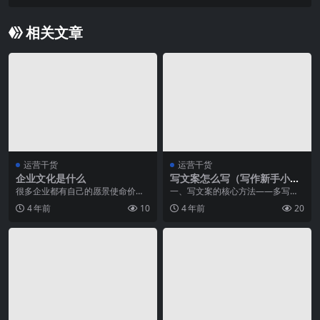
相关文章
运营干货
运营干货
企业文化是什么
写文案怎么写（写作新手小白
该如何写文案？）
很多企业都有自己的愿景使命价值
一、写文案的核心方法——多写、
观，我之前待过的一家互联网企
多看。 文案需要积累，没有捷径可
4 年前
10
4 年前
20
业，为了让自己手底下的...
走 1.给自己做心...