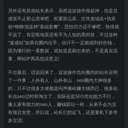
另外还有其他站长表示，虽然这波操作很超神，但是总
感觉不止那么简单吧，权重那么高，仅凭老域名+伪原
创+蜘蛛池这种“基础套餐”，恐怕功力还不够吧，快排就
不说了，肯定暗地里还有不为人知的黑科技，不过这种
“速成站”如果在圈内出手，估计不一定能搞到好价钱，
因为懂行的一看数据，就知道是刷出来的，不是真实流
量，网站IP再高也没意义!
不过最后，话说回来了，这波操作也向圈内的站长证明
了一件事，人外有人，山外有山，seo圈内大神很多
的，只不过很多大佬都是闷声搬砖赚大钱而已，很多站
长说seo过时和淘汰了，实际还是SEO优化能力不行，
像人家有能力的seo人，赚钱跟玩一样，从来不会为没
有项目发愁，所以说，站长们想起飞，还是要私下多学
多交流!