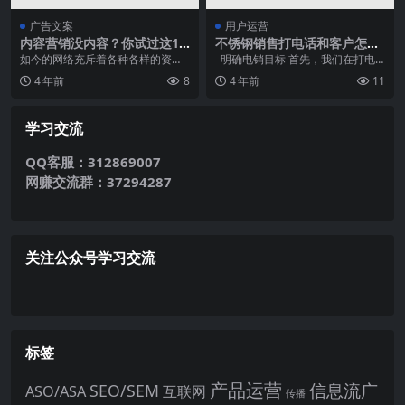
广告文案
用户运营
内容营销没内容？你试过这10
不锈钢销售打电话和客户怎么
个方法了吗？
开场（解读开场打电话）
如今的网络充斥着各种各样的资讯
明确电销目标 首先，我们在打电
和内容。博客，新闻，资讯，广告
话之前得明确自己给客户打电话的
4 年前
8
4 年前
11
等等。据MBAOnl...
目的及...
学习交流
QQ客服：312869007
网赚交流群：37294287
关注公众号学习交流
标签
产品运营
信息流广
SEO/SEM
ASO/ASA
互联网
传播