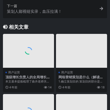
下一篇
策划人鄙视链实录，血压拉满！
相关文章
用户运营
用户运营
顶级增长负责人的全局增长视
网络营销策划是什么（解读网
角（中）
络营销策划的一般过程）
本文基本提炼梳理了曲卉老师关于
1.确立策划目的 策划目的部分是对
用户生命周期管理的核心观点-从激
本次网络营销策划所要实现的目标
4 年前
14
4 年前
18
活潜在用户、留存和...
进行全面描述。既...