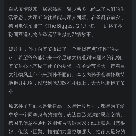
自从疫情以来，居家隔离、聚少离多已经成了人们的生
活常态，大家都向往着能与家人团聚。在圣诞节前夕，
德国电信拍摄了《The Biggest Gift》短片，讲述了祖
孙间互送礼物在圣诞节重聚的温情故事。
短片里，孙子向爷爷提出了一个看似有点“任性”的要
求，希望爷爷能带来一个足够大精准到54厘米的礼物。
爷爷耐心地答应了孙子的要求，在圣诞节当天，带着巨
大礼物风尘仆仆来到孙子面前。本以为孙子会满怀期待
地拆开礼物，没想到他却踩在礼物上，大大地拥抱了爷
爷。
原来孙子前面又是量身高、又是计算尺寸，都是为了给
爷爷一个同等身高的拥抱，表达自己深深的思念之情。
德国电信意在通过这则短片告诉大家：线上联系固然很
好，但线下团聚、拥抱的力量更加强大，给家人最好的