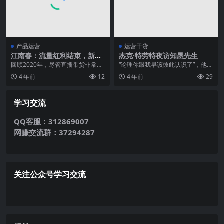
产品运营
运营干货
江南春：流量红利结束，新消
杰克·特劳特夜访知愚先生
费品牌面临四大误区
回顾2020年，尽管直播带货非常流
“论理你跟我早该彼此认识了”，他
行，关于“私域流量”、“品效合一”的
说，拣了对面的空位置坐下，“我就
4 年前
12
4 年前
29
讨论非常热...
是杰克·特劳特，...
学习交流
QQ客服：312869007
网赚交流群：37294287
关注公众号学习交流