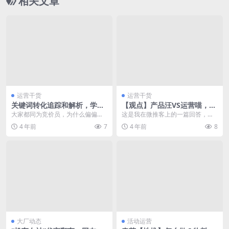
相关文章
运营干货
运营干货
关键词转化追踪和解析，学会
【观点】产品汪VS运营喵，哪
这个操作让你高人一等！
个更有发展潜力？
大家都同为竞价员，为什么偏偏你
这是我在微推客上的一篇回答，前
格外秀，格外凸出！ 还记得上次那
些日子这个问题又被身边的朋友问
4 年前
7
4 年前
8
个害兔子被pass...
起，所以我想在表达一...
大厂动态
活动运营