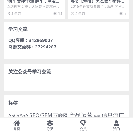
“机车女神”代言翻车，网友怒
春节【地推】怎么做？物料别
怼三星：脑子瓦特了！
犯这些错！
说到机车女神，大家是不是就开始
2016年春节就要来了，精明的推广
脑补美女骑着哈雷摩托的帅气画
者怎么能错过这样一个绝佳的地推
4 年前
14
4 年前
7
面，简直酷毙了！ 可是...
时机呢~ 如果你...
学习交流
QQ客服：312869007
网赚交流群：37294287
关注公众号学习交流
标签
产品运营
信息流广
SEO/SEM
ASO/ASA
互联网
传播
大
品牌营销案例
内容运营
告
品牌营销
品牌
创意
首页
分类
会员
我的