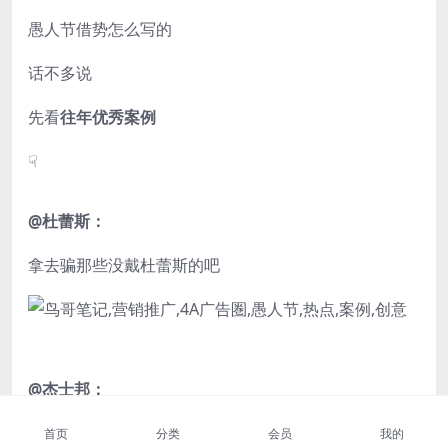
愚人节借势怎么写的
话不多说
先看
往年优秀案例
☟
@杜蕾斯：
拿去骗那些没戴杜蕾斯的吧
@杰士邦：
愚弄你或满足你，选一个吧
首页
分类
会员
我的